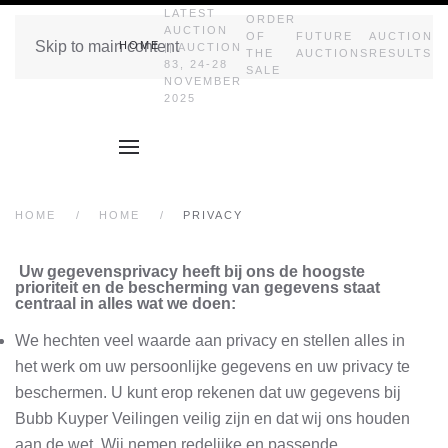
LATEST
ORDER
AUCTION
OF
FUTURE
AUCTION
Skip to main content
HOME
|| AUCTION
THE
AUCTIONS
RESULTS
83, 24-28
SALE
NOVEMBER
2025
HOME
HOME
PRIVACY
Uw gegevensprivacy heeft bij ons de hoogste
prioriteit en de bescherming van gegevens staat
centraal in alles wat we doen:
We hechten veel waarde aan privacy en stellen alles in
het werk om uw persoonlijke gegevens en uw privacy te
beschermen. U kunt erop rekenen dat uw gegevens bij
Bubb Kuyper Veilingen veilig zijn en dat wij ons houden
aan de wet. Wij nemen redelijke en passende