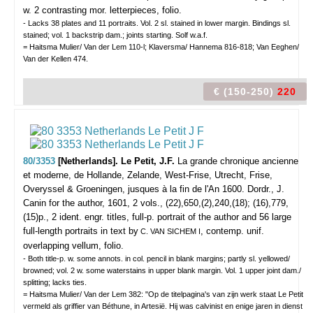
w. 2 contrasting mor. letterpieces, folio.
- Lacks 38 plates and 11 portraits. Vol. 2 sl. stained in lower margin. Bindings sl.
stained; vol. 1 backstrip dam.; joints starting. Solf w.a.f.
= Haitsma Mulier/ Van der Lem 110-l; Klaversma/ Hannema 816-818; Van Eeghen/
Van der Kellen 474.
€ (150-250)
220
80/3353
[Netherlands]. Le Petit, J.F.
La grande chronique ancienne
et moderne, de Hollande, Zelande, West-Frise, Utrecht, Frise,
Overyssel & Groeningen, jusques à la fin de l'An 1600.
Dordr., J.
Canin for the author, 1601, 2 vols., (22),650,(2),240,(18); (16),779,
(15)p., 2 ident. engr. titles, full-p. portrait of the author and 56 large
full-length portraits in text by
, contemp. unif.
C. VAN SICHEM I
overlapping vellum, folio.
- Both title-p. w. some annots. in col. pencil in blank margins; partly sl. yellowed/
browned; vol. 2 w. some waterstains in upper blank margin. Vol. 1 upper joint dam./
splitting; lacks ties.
= Haitsma Mulier/ Van der Lem 382: "Op de titelpagina's van zijn werk staat Le Petit
vermeld als griffier van Béthune, in Artesië. Hij was calvinist en enige jaren in dienst