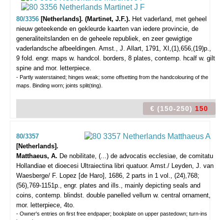
80/3356
[Netherlands]. (Martinet, J.F.).
Het vaderland, met geheel
nieuw geteekende en gekleurde kaarten van iedere provincie, de
generaliteitslanden en de geheele republiek, en zeer gewigtige
vaderlandsche afbeeldingen.
Amst., J. Allart, 1791, XI,(1),656,(19)p.,
9 fold. engr. maps w. handcol. borders, 8 plates, contemp. hcalf w. gilt
spine and mor. letterpiece.
- Partly waterstained; hinges weak; some offsetting from the handcolouring of the
maps. Binding worn; joints split(ting).
€ (150-250)
150
80/3357
[Netherlands].
Matthaeus, A.
De nobilitate, (...) de advocatis ecclesiae, de comitatu
Hollandiae et dioecesi Ultraiectina libri quatuor.
Amst./ Leyden, J. van
Waesberge/ F. Lopez [de Haro], 1686, 2 parts in 1 vol., (24),768;
(56),769-1151p., engr. plates and ills., mainly depicting seals and
coins, contemp. blindst. double panelled vellum w. central ornament,
mor. letterpiece, 4to.
- Owner's entries on first free endpaper; bookplate on upper pastedown; turn-ins