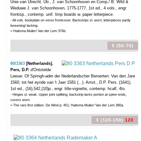
Unie van Utrecht.
Utr., J. van Schoonhoven en Comp./ B. Wild &
Weduwe J. van Schoonhoven, 1775-1777, 1st ed., 4 vols., engr.
frontisp., contemp. unif. limp boards w. paper letterpiece.
- All vols. bookplate on verso frontcover. Backstrips sl. worn; letterpieces partly
loosening/ lacking.
= Haitsma Mulier/ Van der Lem 376b.
€ (50-70)
80/3363
[Netherlands].
Pers, D.P.
d'Ontstelde
Leeuw: Of Springh-ader der Nederlandscher Beroerten: Van den Jare
1560, tot het eynde van 't Jaer 1581 (...).
Amst., D.P. Pers, (1641),
1st ed., (16),542,(10)p., engr. title-vignette, contemp. hcalf, 4to.
- Hinges sl. weak. Upper joint splitting; backstrip lacks portion at spine-ends;
covers worn.
= The rare first edition. De Wind p. 451; Haitsma Mulier/ Van der Lem 380a.
€ (120-150)
120