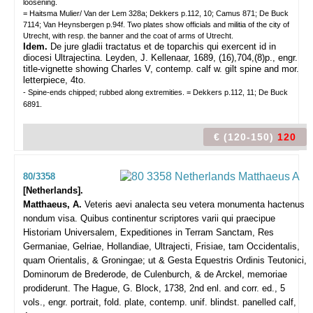
loosening.
= Haitsma Mulier/ Van der Lem 328a; Dekkers p.112, 10; Camus 871; De Buck
7114; Van Heynsbergen p.94f. Two plates show officials and militia of the city of
Utrecht, with resp. the banner and the coat of arms of Utrecht.
Idem.
De jure gladii tractatus et de toparchis qui exercent id in
diocesi Ultrajectina. Leyden, J. Kellenaar, 1689, (16),704,(8)p., engr.
title-vignette showing Charles V, contemp. calf w. gilt spine and mor.
letterpiece, 4to.
- Spine-ends chipped; rubbed along extremities. = Dekkers p.112, 11; De Buck
6891.
€ (120-150)
120
80/3358
[Netherlands].
Matthaeus, A.
Veteris aevi analecta seu vetera monumenta hactenus
nondum visa. Quibus continentur scriptores varii qui praecipue
Historiam Universalem, Expeditiones in Terram Sanctam, Res
Germaniae, Gelriae, Hollandiae, Ultrajecti, Frisiae, tam Occidentalis,
quam Orientalis, & Groningae; ut & Gesta Equestris Ordinis Teutonici,
Dominorum de Brederode, de Culenburch, & de Arckel, memoriae
prodiderunt.
The Hague, G. Block, 1738, 2nd enl. and corr. ed., 5
vols., engr. portrait, fold. plate, contemp. unif. blindst. panelled calf,