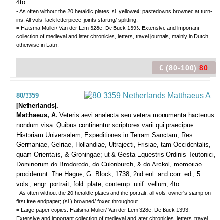
4to.
- As often without the 20 heraldic plates; sl. yellowed; pastedowns browned at turn-
ins. All vols. lack letterpiece; joints starting/ splitting.
= Haitsma Mulier/ Van der Lem 328e; De Buck 1393. Extensive and important
collection of medieval and later chronicles, letters, travel journals, mainly in Dutch,
otherwise in Latin.
€ (80-100)
80
80/3359
[Netherlands].
Matthaeus, A.
Veteris aevi analecta seu vetera monumenta hactenus
nondum visa. Quibus continentur scriptores varii qui praecipue
Historiam Universalem, Expeditiones in Terram Sanctam, Res
Germaniae, Gelriae, Hollandiae, Ultrajecti, Frisiae, tam Occidentalis,
quam Orientalis, & Groningae; ut & Gesta Equestris Ordinis Teutonici,
Dominorum de Brederode, de Culenburch, & de Arckel, memoriae
prodiderunt.
The Hague, G. Block, 1738, 2nd enl. and corr. ed., 5
vols., engr. portrait, fold. plate, contemp. unif. vellum, 4to.
- As often without the 20 heraldic plates and the portrait; all vols. owner's stamp on
first free endpaper; (sl.) browned/ foxed throughout.
= Large paper copies. Haitsma Mulier/ Van der Lem 328e; De Buck 1393.
Extensive and important collection of medieval and later chronicles, letters, travel