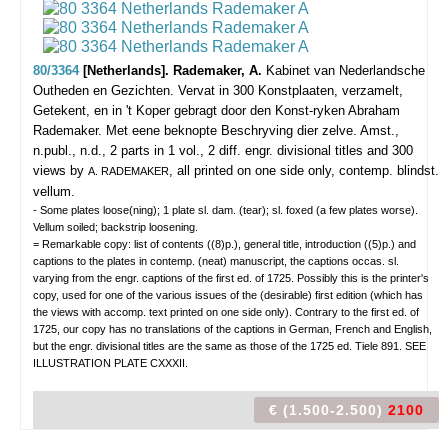
80/3364
[Netherlands]. Rademaker, A.
Kabinet van Nederlandsche
Outheden en Gezichten. Vervat in 300 Konstplaaten, verzamelt,
Getekent, en in 't Koper gebragt door den Konst-ryken Abraham
Rademaker. Met eene beknopte Beschryving dier zelve.
Amst.,
n.publ., n.d., 2 parts in 1 vol., 2 diff. engr. divisional titles and 300
views by
, all printed on one side only, contemp. blindst.
A. RADEMAKER
vellum.
- Some plates loose(ning); 1 plate sl. dam. (tear); sl. foxed (a few plates worse).
Vellum soiled; backstrip loosening.
= Remarkable copy: list of contents ((8)p.), general title, introduction ((5)p.) and
captions to the plates in contemp. (neat) manuscript, the captions occas. sl.
varying from the engr. captions of the first ed. of 1725. Possibly this is the printer's
copy, used for one of the various issues of the (desirable) first edition (which has
the views with accomp. text printed on one side only). Contrary to the first ed. of
1725, our copy has no translations of the captions in German, French and English,
but the engr. divisional titles are the same as those of the 1725 ed. Tiele 891. SEE
ILLUSTRATION PLATE CXXXII.
€ (1.500-2.500)
2100