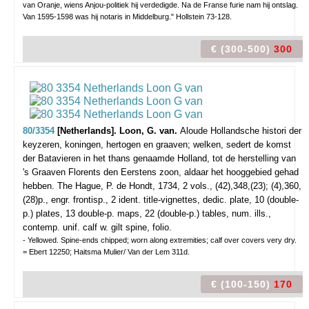
van Oranje, wiens Anjou-politiek hij verdedigde. Na de Franse furie nam hij ontslag.
Van 1595-1598 was hij notaris in Middelburg." Hollstein 73-128.
€ (300-500)
300
80/3354
[Netherlands]. Loon, G. van.
Aloude Hollandsche histori der
keyzeren, koningen, hertogen en graaven; welken, sedert de komst
der Batavieren in het thans genaamde Holland, tot de herstelling van
's Graaven Florents den Eerstens zoon, aldaar het hooggebied gehad
hebben.
The Hague, P. de Hondt, 1734, 2 vols., (42),348,(23); (4),360,
(28)p., engr. frontisp., 2 ident. title-vignettes, dedic. plate, 10 (double-
p.) plates, 13 double-p. maps, 22 (double-p.) tables, num. ills.,
contemp. unif. calf w. gilt spine, folio.
- Yellowed. Spine-ends chipped; worn along extremities; calf over covers very dry.
= Ebert 12250; Haitsma Mulier/ Van der Lem 311d.
€ (100-150)
170