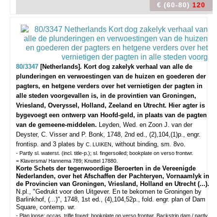
€ (60-80)
120
80/3347
[Netherlands]. Kort dog zakelyk verhaal van alle de
plunderingen en verwoestingen van de huizen en goederen der
pagters, en hetgene verders over het vernietigen der pagten in
alle steden voorgevallen is, in de provintien van Groningen,
Vriesland, Overyssel, Holland, Zeeland en Utrecht. Hier agter is
bygevoegt een ontwerp van Hoofd-geld, in plaats van de pagten
van de gemeene-middelen.
Leyden, Wed. en Zoon J. van der
Deyster, C. Visser and P. Bonk, 1748, 2nd ed., (2),104,(1)p., engr.
frontisp. and 3 plates by
, without binding, sm. 8vo.
C. LUIKEN
- Partly sl. waterst. (incl. title-p.); sl. fingersoiled; bookplate on verso frontwr.
= Klaversma/ Hannema 789; Knuttel 17880.
Korte Schets der tegenwoordige Beroerten in de Vereenigde
Nederlanden, over het Afschaffen der Pachteryen, Vornaamlyk in
de Provincien van Groningen, Vriesland, Holland en Utrecht (...).
N.pl., "Gedrukt voor den Uitgever. En te bekomen te Groningen by
Barlinkhof, (...)", 1748, 1st ed., (4),104,52p., fold. engr. plan of Dam
Square, contemp. wr.
- Plan loose; occas. trifle foxed; bookplate on verso frontwr. Backstrip dam./ partly