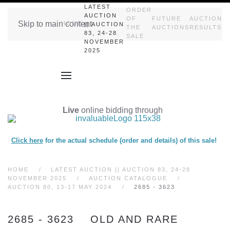
LATEST
ORDER
AUCTION
OF
FUTURE
AUCTION
Skip to main content
HOME
|| AUCTION
THE
AUCTIONS
RESULTS
83, 24-28
SALE
NOVEMBER
2025
Live
online bidding through
Click here
for the actual schedule (order and details) of this sale!
HOME
LATEST AUCTION || AUCTION 83, 24-28
NOVEMBER 2025
AUCTION CATALOGUE
AUCTION 80, 13-17 MAY 2024
2685 - 3623
2685 - 3623 OLD AND RARE