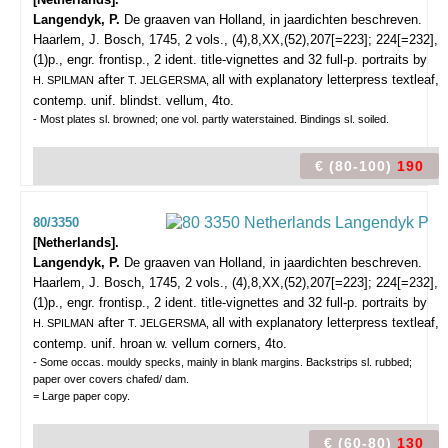
Langendyk, P.
De graaven van Holland, in jaardichten beschreven.
Haarlem, J. Bosch, 1745, 2 vols., (4),8,XX,(52),207[=223]; 224[=232],
(1)p., engr. frontisp., 2 ident. title-vignettes and 32 full-p. portraits by
after
all with explanatory letterpress textleaf,
H. SPILMAN
T. JELGERSMA,
contemp. unif. blindst. vellum, 4to.
- Most plates sl. browned; one vol. partly waterstained. Bindings sl. soiled.
€ (80-100)
190
80/3350
[Netherlands].
Langendyk, P.
De graaven van Holland, in jaardichten beschreven.
Haarlem, J. Bosch, 1745, 2 vols., (4),8,XX,(52),207[=223]; 224[=232],
(1)p., engr. frontisp., 2 ident. title-vignettes and 32 full-p. portraits by
after
all with explanatory letterpress textleaf,
H. SPILMAN
T. JELGERSMA,
contemp. unif. hroan w. vellum corners, 4to.
- Some occas. mouldy specks, mainly in blank margins. Backstrips sl. rubbed;
paper over covers chafed/ dam.
= Large paper copy.
€ (60-80)
130