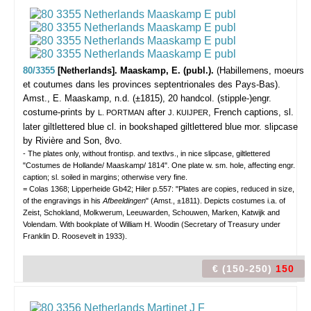
80/3355
[Netherlands]. Maaskamp, E. (publ.).
(Habillemens, moeurs
et coutumes dans les provinces septentrionales des Pays-Bas).
Amst., E. Maaskamp, n.d. (±1815), 20 handcol. (stipple-)engr.
costume-prints by
after
, French captions, sl.
L. PORTMAN
J. KUIJPER
later giltlettered blue cl. in bookshaped giltlettered blue mor. slipcase
by Rivière and Son, 8vo.
- The plates only, without frontisp. and textlvs., in nice slipcase, giltlettered
"Costumes de Hollande/ Maaskamp/ 1814". One plate w. sm. hole, affecting engr.
caption; sl. soiled in margins; otherwise very fine.
= Colas 1368; Lipperheide Gb42; Hiler p.557: "Plates are copies, reduced in size,
of the engravings in his
Afbeeldingen
" (Amst., ±1811). Depicts costumes i.a. of
Zeist, Schokland, Molkwerum, Leeuwarden, Schouwen, Marken, Katwijk and
Volendam. With bookplate of William H. Woodin (Secretary of Treasury under
Franklin D. Roosevelt in 1933).
€ (150-250)
150