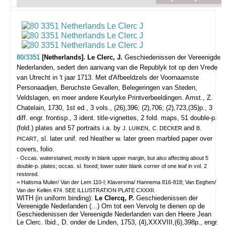
80/3351
[Netherlands]. Le Clerc, J.
Geschiedenissen der Vereenigde
Nederlanden, sedert den aanvang van die Republyk tot op den Vrede
van Utrecht in 't jaar 1713. Met d'Afbeeldzels der Voornaamste
Personaadjen, Beruchste Gevallen, Belegeringen van Steden,
Veldslagen, en meer andere Keurlyke Printverbeeldingen.
Amst., Z.
Chatelain, 1730, 1st ed., 3 vols., (26),396; (2),706; (2),723,(35)p., 3
diff. engr. frontisp., 3 ident. title-vignettes, 2 fold. maps, 51 double-p.
(fold.) plates and 57 portraits i.a. by
,
and
J. LUIKEN
C. DECKER
B.
, sl. later unif. red hleather w. later green marbled paper over
PICART
covers, folio.
- Occas. waterstained, mostly in blank upper margin, but also affecting about 5
double-p. plates; occas. sl. foxed; lower outer blank corner of one leaf in vol. 2
restored.
= Haitsma Mulier/ Van der Lem 110-l; Klaversma/ Hannema 816-818; Van Eeghen/
Van der Kellen 474. SEE ILLUSTRATION PLATE CXXXII.
WITH (in uniform binding):
Le Clercq, P.
Geschiedenissen der
Vereenigde Nederlanden (...) Om tot een Vervolg te dienen op de
Geschiedenissen der Vereenigde Nederlanden van den Heere Jean
Le Clerc. Ibid., D. onder de Linden, 1753, (4),XXXVIII,(6),398p., engr.