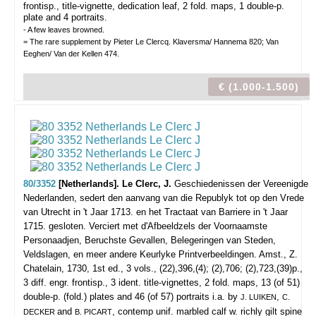
frontisp., title-vignette, dedication leaf, 2 fold. maps, 1 double-p.
plate and 4 portraits.
- A few leaves browned.
= The rare supplement by Pieter Le Clercq. Klaversma/ Hannema 820; Van
Eeghen/ Van der Kellen 474.
€ (1.000-1.500)
80/3352
[Netherlands]. Le Clerc, J.
Geschiedenissen der Vereenigde
Nederlanden, sedert den aanvang van die Republyk tot op den Vrede
van Utrecht in 't Jaar 1713. en het Tractaat van Barriere in 't Jaar
1715. gesloten. Verciert met d'Afbeeldzels der Voornaamste
Personaadjen, Beruchste Gevallen, Belegeringen van Steden,
Veldslagen, en meer andere Keurlyke Printverbeeldingen.
Amst., Z.
Chatelain, 1730, 1st ed., 3 vols., (22),396,(4); (2),706; (2),723,(39)p.,
3 diff. engr. frontisp., 3 ident. title-vignettes, 2 fold. maps, 13 (of 51)
double-p. (fold.) plates and 46 (of 57) portraits i.a. by
,
J. LUIKEN
C.
and
, contemp unif. marbled calf w. richly gilt spine
DECKER
B. PICART