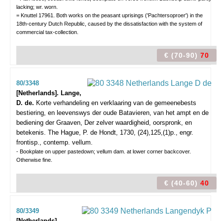
lacking; wr. worn.
= Knuttel 17961. Both works on the peasant uprisings ('Pachtersoproer') in the
18th-century Dutch Republic, caused by the dissatisfaction with the system of
commercial tax-collection.
€ (70-90)
70
80/3348
[Netherlands]. Lange,
D. de.
Korte verhandeling en verklaaring van de gemeenebests
bestiering, en leevenswys der oude Batavieren, van het ampt en de
bediening der Graaven, Der zelver waardigheid, oorspronk, en
betekenis.
The Hague, P. de Hondt, 1730, (24),125,(1)p., engr.
frontisp., contemp. vellum.
- Bookplate on upper pastedown; vellum dam. at lower corner backcover.
Otherwise fine.
€ (40-60)
40
80/3349
[Netherlands].