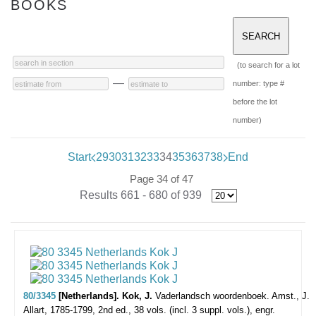
BOOKS
(to search for a lot
—
number: type #
before the lot
number)
Start
29
30
31
32
33
34
35
36
37
38
End
Page 34 of 47
Results 661 - 680 of 939
80/3345
[Netherlands]. Kok, J.
Vaderlandsch woordenboek.
Amst., J.
Allart, 1785-1799, 2nd ed., 38 vols. (incl. 3 suppl. vols.), engr.