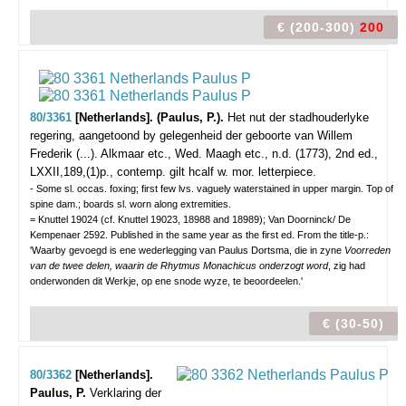
€ (200-300)
200
80/3361
[Netherlands]. (Paulus, P.).
Het nut der stadhouderlyke
regering, aangetoond by gelegenheid der geboorte van Willem
Frederik (...).
Alkmaar etc., Wed. Maagh etc., n.d. (1773), 2nd ed.,
LXXII,189,(1)p., contemp. gilt hcalf w. mor. letterpiece.
- Some sl. occas. foxing; first few lvs. vaguely waterstained in upper margin. Top of
spine dam.; boards sl. worn along extremities.
= Knuttel 19024 (cf. Knuttel 19023, 18988 and 18989); Van Doorninck/ De
Kempenaer 2592. Published in the same year as the first ed. From the title-p.:
'Waarby gevoegd is ene wederlegging van Paulus Dortsma, die in zyne
Voorreden
van de twee delen, waarin de Rhytmus Monachicus onderzogt word
, zig had
onderwonden dit Werkje, op ene snode wyze, te beoordeelen.'
€ (30-50)
80/3362
[Netherlands].
Paulus, P.
Verklaring der