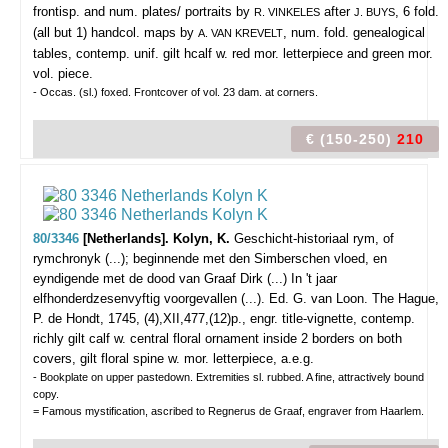
frontisp. and num. plates/ portraits by
after
, 6 fold.
R. VINKELES
J. BUYS
(all but 1) handcol. maps by
, num. fold. genealogical
A. VAN KREVELT
tables, contemp. unif. gilt hcalf w. red mor. letterpiece and green mor.
vol. piece.
- Occas. (sl.) foxed. Frontcover of vol. 23 dam. at corners.
€ (150-250)
210
80/3346
[Netherlands]. Kolyn, K.
Geschicht-historiaal rym, of
rymchronyk (...); beginnende met den Simberschen vloed, en
eyndigende met de dood van Graaf Dirk (...) In 't jaar
elfhonderdzesenvyftig voorgevallen (...). Ed. G. van Loon.
The Hague,
P. de Hondt, 1745, (4),XII,477,(12)p., engr. title-vignette, contemp.
richly gilt calf w. central floral ornament inside 2 borders on both
covers, gilt floral spine w. mor. letterpiece, a.e.g.
- Bookplate on upper pastedown. Extremities sl. rubbed. A fine, attractively bound
copy.
= Famous mystification, ascribed to Regnerus de Graaf, engraver from Haarlem.