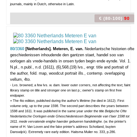
journals, mainly in Dutch, otherwise in Latin.
€ (80-100)
90
80/3360
[Netherlands]. Meteren, E. van.
Nederlantsche historien ofte
geschiedenissen inhoudende den gantzen staet, handel soo van
oorlogen als vrede-handels in onsen tyden begin ende eynde. Vol. 1.
N.pl., n.publ., n.d. (1611), (6),568,(19) lvs., engr. title and portrait of
the author, fold. map, woodcut portrait ills., contemp. overlapping
vellum, 4to.
- Lvs. browned; a few lvs. w. dam. lower outer corners, not affecting the text; faint
library stamp on title and stronger one on last p.; owner's stamp on first free
endpaper.
= The 4to edition, published during the author's lifetime (he died in 1612). First
volume only, up to the year 1598. The second part describes the years between
1598 and 1611. It was published in the same year under the title
Belgische Ofte
Nederlantsche Oorlogen ende Gheschiedenissen Beginnende van t'Iaer 1598 tot
1611. mede vervatende enighe haerder gebueren handelinghe.
(w. the printer's
name of H. Van Loven and the fake printer's address Schotland, buyten
Danswijck). Extremely rare early edition. Haitsma Mulier no. 333, p.286.