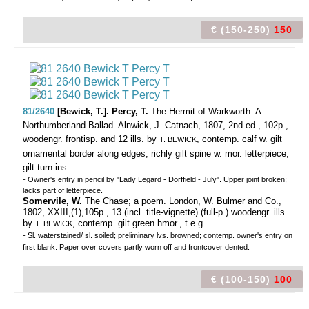
€ (150-250)
150
81/2640
[Bewick, T.]. Percy, T.
The Hermit of Warkworth. A
Northumberland Ballad.
Alnwick, J. Catnach, 1807, 2nd ed., 102p.,
woodengr. frontisp. and 12 ills. by
, contemp. calf w. gilt
T. BEWICK
ornamental border along edges, richly gilt spine w. mor. letterpiece,
gilt turn-ins.
- Owner's entry in pencil by "Lady Legard - Dorffield - July". Upper joint broken;
lacks part of letterpiece.
Somervile, W.
The Chase; a poem. London, W. Bulmer and Co.,
1802, XXIII,(1),105p., 13 (incl. title-vignette) (full-p.) woodengr. ills.
by
, contemp. gilt green hmor., t.e.g.
T. BEWICK
- Sl. waterstained/ sl. soiled; preliminary lvs. browned; contemp. owner's entry on
first blank. Paper over covers partly worn off and frontcover dented.
€ (100-150)
100