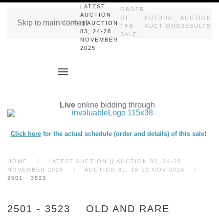
LATEST
ORDER
AUCTION
OF
FUTURE
AUCTION
Skip to main content
HOME
|| AUCTION
THE
AUCTIONS
RESULTS
83, 24-28
SALE
NOVEMBER
2025
Live
online bidding through
Click here
for the actual schedule (order and details) of this sale!
HOME
LATEST AUCTION || AUCTION 83, 24-28
NOVEMBER 2025
AUCTION 81, 18-22 NOV 2024
2501 - 3523
2501 - 3523 OLD AND RARE