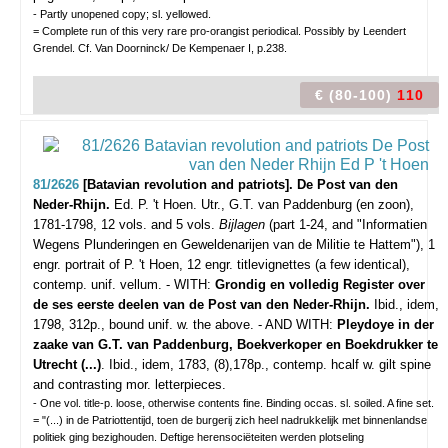
- Partly unopened copy; sl. yellowed.
= Complete run of this very rare pro-orangist periodical. Possibly by Leendert
Grendel. Cf. Van Doorninck/ De Kempenaer I, p.238.
€ (80-100)
110
81/2626
[Batavian revolution and patriots]. De Post van den
Neder-Rhijn.
Ed. P. 't Hoen.
Utr., G.T. van Paddenburg (en zoon),
1781-1798, 12 vols. and 5 vols.
Bijlagen
(part 1-24, and "Informatien
Wegens Plunderingen en Geweldenarijen van de Militie te Hattem"), 1
engr. portrait of P. 't Hoen, 12 engr. titlevignettes (a few identical),
contemp. unif. vellum. - WITH:
Grondig en volledig Register over
de ses eerste deelen van de Post van den Neder-Rhijn.
Ibid., idem,
1798, 312p., bound unif. w. the above. - AND WITH:
Pleydoye in der
zaake van G.T. van Paddenburg, Boekverkoper en Boekdrukker te
Utrecht (...)
. Ibid., idem, 1783, (8),178p., contemp. hcalf w. gilt spine
and contrasting mor. letterpieces.
- One vol. title-p. loose, otherwise contents fine. Binding occas. sl. soiled. A fine set.
= "(...) in de Patriottentijd, toen de burgerij zich heel nadrukkelijk met binnenlandse
politiek ging bezighouden. Deftige herensociëteiten werden plotseling