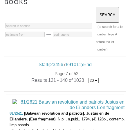
BOOKS
(to search for a lot
—
number: type #
before the lot
number)
Start
2
3
4
5
6
7
8
9
10
11
End
Page 7 of 52
Results 121 - 140 of 1023
81/2621
[Batavian revolution and patriots]. Justus en de
Eilanders. (Een fragment).
N.pl., n.publ., 1794, (4),128p., contemp.
limp boards.