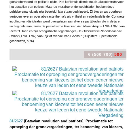
getransformeerd tot politieke clubs. Het koffiehuis diende nu als aktiecentrum voor
het opstellen van petities. Maar de moraliserende weekbladen hebben deze
politieke emancipatie niet begeleid, laat staan gedirigeerd. Zij bleven als voorheen
vertogen leveren over abstracte thema's als vrijheid en vaderlandsliefde. Concrete
invulling van die idealen werd overgelaten aan diverse partijbladen die in de jaren
tachtig ontstaan, zoals de patriottische
Post van den Neder-Rhyn
(1781-1787) van
Pieter 't Hoen en zijn orangistische tegenhanger,
De Ouderwetse Nederlandsche
Patriot
(1781-1782) van Rijklof Michaël van Goens." (Buijnsters, Spectatoriale
geschriften, p.76).
€ (500-700)
500
81/2627
[Batavian revolution and patriots]. Proclamatie tot
oproeping der grondvergaderingen, ter benoeming van kiezers,