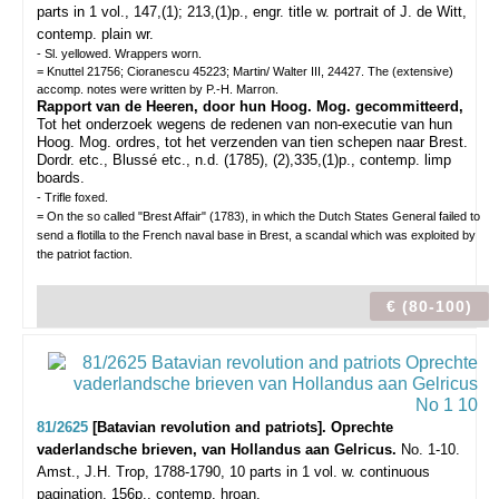
parts in 1 vol., 147,(1); 213,(1)p., engr. title w. portrait of J. de Witt,
contemp. plain wr.
- Sl. yellowed. Wrappers worn.
= Knuttel 21756; Cioranescu 45223; Martin/ Walter III, 24427. The (extensive)
accomp. notes were written by P.-H. Marron.
Rapport van de Heeren, door hun Hoog. Mog. gecommitteerd,
Tot het onderzoek wegens de redenen van non-executie van hun
Hoog. Mog. ordres, tot het verzenden van tien schepen naar Brest.
Dordr. etc., Blussé etc., n.d. (1785), (2),335,(1)p., contemp. limp
boards.
- Trifle foxed.
= On the so called "Brest Affair" (1783), in which the Dutch States General failed to
send a flotilla to the French naval base in Brest, a scandal which was exploited by
the patriot faction.
€ (80-100)
81/2625
[Batavian revolution and patriots]. Oprechte
vaderlandsche brieven, van Hollandus aan Gelricus.
No. 1-10.
Amst., J.H. Trop, 1788-1790, 10 parts in 1 vol. w. continuous
pagination, 156p., contemp. hroan.