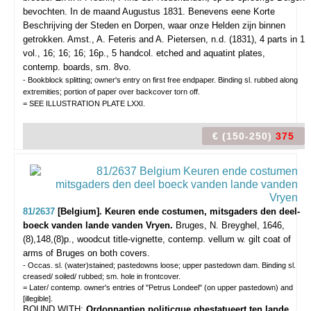
bevochten. In de maand Augustus 1831. Benevens eene Korte
Beschrijving der Steden en Dorpen, waar onze Helden zijn binnen
getrokken.
Amst., A. Feteris and A. Pietersen, n.d. (1831), 4 parts in 1
vol., 16; 16; 16; 16p., 5 handcol. etched and aquatint plates,
contemp. boards, sm. 8vo.
- Bookblock splitting; owner's entry on first free endpaper. Binding sl. rubbed along
extremities; portion of paper over backcover torn off.
= SEE ILLUSTRATION PLATE LXXI.
€ (150-250)
375
81/2637
[Belgium]. Keuren ende costumen, mitsgaders den deel-
boeck vanden lande vanden Vryen.
Bruges, N. Breyghel, 1646,
(8),148,(8)p., woodcut title-vignette, contemp. vellum w. gilt coat of
arms of Bruges on both covers.
- Occas. sl. (water)stained; pastedowns loose; upper pastedown dam. Binding sl.
creased/ soiled/ rubbed; sm. hole in frontcover.
= Later/ contemp. owner's entries of "Petrus Londeel" (on upper pastedown) and
[illegible].
BOUND WITH:
Ordonnantien politicque ghestatueert ten lande