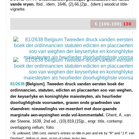
vande vryen.
Ibid., idem, 1646, (2),66,(2)p., (ident.) woodcut title-
vignette.
€ (100-150)
130
81/2638
[Belgium]. Tweeden druck vanden eersten boek der
ordinnancien, statuten, edicten en placcaerten soo van weghen,
der keyserlyke en koninghlyke maiesteyten, als heurlieder
doorlughtighste voorsaeten, graven ende graefneden van
vlaendren: nieuwelinghs ver-meerdert met door-gaende
marginale aen-wysinghen ende vol-kommentafel.
Ghent, A. van
der Steene, 1639, 2nd ed., (10),819,(15)p., engr. title, contemp.
overlapping vellum, folio.
- Sl. yellowed; 18th cent. owner's entries on title in pen and ink by "R" and "J.P. van
Dinghen". Vellum sl. dam. at top of spine; lacks ties.