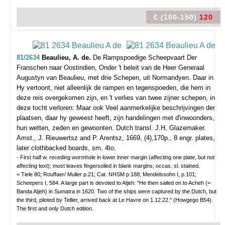
€ (100-150)
120
81/2634
Beaulieu, A. de.
De Rampspoedige Scheepvaart Der
Franschen naar Oostindien, Onder 't beleit van de Heer Generaal
Augustyn van Beaulieu, met drie Schepen, uit Normandyen. Daar in
Hy vertoont, niet alleenlijk de rampen en tegenspoeden, die hem in
deze reis overgekomen zijn, en 't verlies van twee zijner schepen, in
deze tocht verloren: Maar ook Veel aanmerkelijke beschrijvingen der
plaatsen, daar hy geweest heeft, zijn handelingen met d'inwoonders,
hun wetten, zeden en gewoonten. Dutch transl. J.H. Glazemaker.
Amst., J. Rieuwertsz and P. Arentsz, 1669, (4),170p., 8 engr. plates,
later clothbacked boards, sm. 4to.
- First half w. receding wormhole in lower inner margin (affecting one plate, but not
affecting text); most leaves fingersoiled in blank margins; occas. sl. stained.
= Tiele 80; Rouffaer/ Muller p.21; Cat. NHSM p.188; Mendelssohn I, p.101;
Scheepers I, 584. A large part is devoted to Atjeh: "He then sailed on to Acheh (=
Banda Atjeh) in Sumatra in 1620. Two of the ships were captured by the Dutch, but
the third, piloted by Tellier, arrived back at Le Havre on 1.12.22." (Howgego B54).
The first and only Dutch edition.