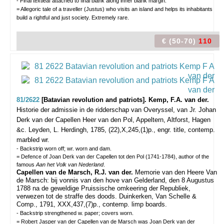
- Final textleaf attached to final blank along inner blank margin.
= Allegoric tale of a traveller (Justus) who visits an island and helps its inhabitants
build a rightful and just society. Extremely rare.
€ (50-70)
110
81/2622
[Batavian revolution and patriots]. Kemp, F.A. van der.
Historie der admissie in de ridderschap van Overyssel, van Jr. Johan
Derk van der Capellen Heer van den Pol, Appeltern, Altforst, Hagen
&c.
Leyden, L. Herdingh, 1785, (22),X,245,(1)p., engr. title, contemp.
marbled wr.
- Backstrip worn off; wr. worn and dam.
= Defence of Joan Derk van der Capellen tot den Pol (1741-1784), author of the
famous
Aan het Volk van Nederland
.
Capellen van de Marsch, R.J. van der.
Memorie van den Heere Van
de Marsch: bij vonnis van den hove van Gelderland, den 8 Augustus
1788 na de geweldige Pruissische omkeering der Republiek,
verwezen tot de straffe des doods. Duinkerken, Van Schelle &
Comp., 1791, XXX,437,(7)p., contemp. limp boards.
- Backstrip strengthened w. paper; covers worn.
= Robert Jasper van der Capellen van de Marsch was Joan Derk van der