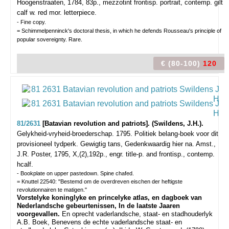
Hoogenstraaten, 1784, 83p., mezzotint frontisp. portrait, contemp. gilt
calf w. red mor. letterpiece.
- Fine copy.
= Schimmelpenninck's doctoral thesis, in which he defends Rousseau's principle of
popular sovereignty. Rare.
€ (80-100)
120
81/2631
[Batavian revolution and patriots]. (Swildens, J.H.).
Gelykheid-vryheid-broederschap. 1795. Politiek belang-boek voor dit
provisioneel tydperk. Gewigtig tans, Gedenkwaardig hier na.
Amst.,
J.R. Poster, 1795, X,(2),192p., engr. title-p. and frontisp., contemp.
hcalf.
- Bookplate on upper pastedown. Spine chafed.
= Knuttel 22540: "Bestemd om de overdreven eischen der heftigste
revolutionnairen te matigen."
Vorstelyke koninglyke en princelyke atlas, en dagboek van
Nederlandsche gebeurtenissen,
In de laatste Jaaren
voorgevallen.
En oprecht vaderlandsche, staat- en stadhouderlyk
A.B. Boek, Benevens de echte vaderlandsche staat- en