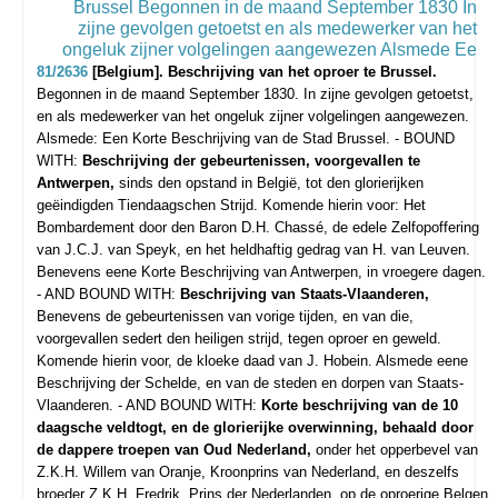
81/2636
[Belgium]. Beschrijving van het oproer te Brussel.
Begonnen in de maand September 1830. In zijne gevolgen getoetst,
en als medewerker van het ongeluk zijner volgelingen aangewezen.
Alsmede: Een Korte Beschrijving van de Stad Brussel. - BOUND
WITH:
Beschrijving der gebeurtenissen, voorgevallen te
Antwerpen,
sinds den opstand in België, tot den glorierijken
geëindigden Tiendaagschen Strijd. Komende hierin voor: Het
Bombardement door den Baron D.H. Chassé, de edele Zelfopoffering
van J.C.J. van Speyk, en het heldhaftig gedrag van H. van Leuven.
Benevens eene Korte Beschrijving van Antwerpen, in vroegere dagen.
- AND BOUND WITH:
Beschrijving van Staats-Vlaanderen,
Benevens de gebeurtenissen van vorige tijden, en van die,
voorgevallen sedert den heiligen strijd, tegen oproer en geweld.
Komende hierin voor, de kloeke daad van J. Hobein. Alsmede eene
Beschrijving der Schelde, en van de steden en dorpen van Staats-
Vlaanderen. - AND BOUND WITH:
Korte beschrijving van de 10
daagsche veldtogt, en de glorierijke overwinning, behaald door
de dappere troepen van Oud Nederland,
onder het opperbevel van
Z.K.H. Willem van Oranje, Kroonprins van Nederland, en deszelfs
broeder Z.K.H. Fredrik, Prins der Nederlanden, op de oproerige Belgen