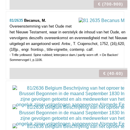
€ (700-900)
81/2635
Becanus, M.
Overeenstemming van het Oude met
het Nieuwe Testament, waar in eerstelyk de inhoud van het Oude, en
vervolgens deszelfs overeenkomst en evenreedigheid met het Nieuwe
uitgelegd en aangetoond word.
Antw., T. Crajenschot, 1752, (16),620,
(18)p., engr. frontisp., title-vignette, contemp. calf.
- Trifle yellowed. Spine rubbed; letterpiece dam./ partly worn off. = De Backer/
Sommervogel I, p.1106.
€ (40-60)