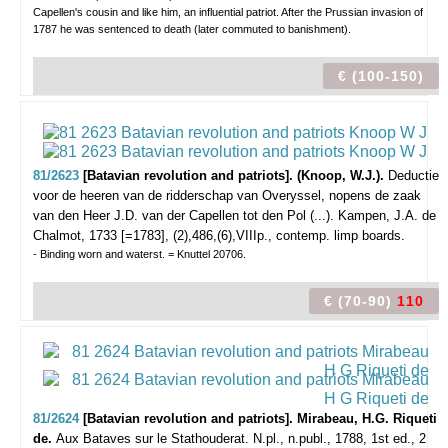
Capellen's cousin and like him, an influential patriot. After the Prussian invasion of
1787 he was sentenced to death (later commuted to banishment).
€ (100-150)
81/2623
[Batavian revolution and patriots]. (Knoop, W.J.).
Deductie
voor de heeren van de ridderschap van Overyssel, nopens de zaak
van den Heer J.D. van der Capellen tot den Pol (...).
Kampen, J.A. de
Chalmot, 1733 [=1783], (2),486,(6),VIIIp., contemp. limp boards.
- Binding worn and waterst. = Knuttel 20706.
€ (70-90)
110
81/2624
[Batavian revolution and patriots]. Mirabeau, H.G. Riqueti
de.
Aux Bataves sur le Stathouderat.
N.pl., n.publ., 1788, 1st ed., 2