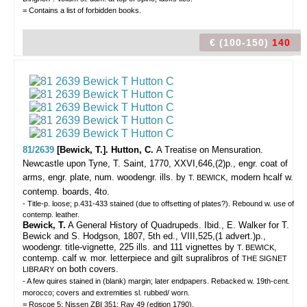
= Contains a list of forbidden books.
€ (100-150)
140
81/2639
[Bewick, T.]. Hutton, C.
A Treatise on Mensuration.
Newcastle upon Tyne, T. Saint, 1770, XXVI,646,(2)p., engr. coat of
arms, engr. plate, num. woodengr. ills. by
, modern hcalf w.
T. BEWICK
contemp. boards, 4to.
- Title-p. loose; p.431-433 stained (due to offsetting of plates?). Rebound w. use of
contemp. leather.
Bewick, T.
A General History of Quadrupeds. Ibid., E. Walker for T.
Bewick and S. Hodgson, 1807, 5th ed., VIII,525,(1 advert.)p.,
woodengr. title-vignette, 225 ills. and 111 vignettes by
,
T. BEWICK
contemp. calf w. mor. letterpiece and gilt supralibros of
THE SIGNET
on both covers.
LIBRARY
- A few quires stained in (blank) margin; later endpapers. Rebacked w. 19th-cent.
morocco; covers and extremities sl. rubbed/ worn.
= Roscoe 5; Nissen ZBI 351; Ray 49 (edition 1790).