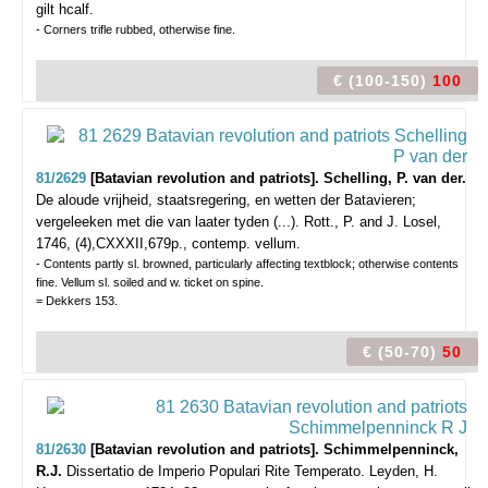
gilt hcalf.
- Corners trifle rubbed, otherwise fine.
€ (100-150)
100
81/2629
[Batavian revolution and patriots]. Schelling, P. van der.
De aloude vrijheid, staatsregering, en wetten der Batavieren;
vergeleeken met die van laater tyden (...).
Rott., P. and J. Losel,
1746, (4),CXXXII,679p., contemp. vellum.
- Contents partly sl. browned, particularly affecting textblock; otherwise contents
fine. Vellum sl. soiled and w. ticket on spine.
= Dekkers 153.
€ (50-70)
50
81/2630
[Batavian revolution and patriots]. Schimmelpenninck,
R.J.
Dissertatio de Imperio Populari Rite Temperato.
Leyden, H.