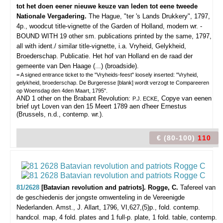
tot het doen eener nieuwe keuze van leden tot eene tweede
Nationale Vergadering.
The Hague, "ter 's Lands Drukkery", 1797,
4p., woodcut title-vignette of the Garden of Holland, modern wr. -
BOUND WITH 19 other sm. publications printed by the same, 1797,
all with ident./ similar title-vignette, i.a. Vryheid, Gelykheid,
Broederschap. Publicatie. Het hof van Holland en de raad der
gemeente van Den Haage (...) (broadside).
= A signed entrance ticket to the "Vryheids-feest" loosely inserted: "Vryheid,
gelykheid, broederschap. De Burgeresse [blank] wordt verzogt te Compareeren
op Woensdag den 4den Maart, 1795".
AND 1 other on the Brabant Revolution:
, Copye van eenen
P.J. ECKE
brief uyt Loven van den 15 Meert 1789 aen d'heer Ernestus
(Brussels, n.d., contemp. wr.).
€ (80-100)
110
81/2628
[Batavian revolution and patriots]. Rogge, C.
Tafereel van
de geschiedenis der jongste omwenteling in de Vereenigde
Nederlanden.
Amst., J. Allart, 1796, VI,627,(5)p., fold. contemp.
handcol. map, 4 fold. plates and 1 full-p. plate, 1 fold. table, contemp.