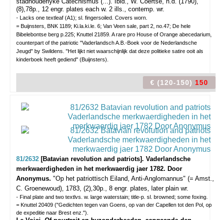
stadhouderlyke Catechismus (...). Ibid., W. Coertse, n.d. (1790),
(8),78p., 12 engr. plates each w. 2 ills., contemp. wr.
- Lacks one textleaf (A1); sl. fingersoiled. Covers worn.
= Buijnsters, BNK 1189; Ki.la.ki.le. 6; Van Veen sale, part 2, no.47; De hele
Bibelebontse berg p.225; Knuttel 21859. A rare pro House of Orange abecedarium,
counterpart of the patriotic "Vaderlandsch A.B.-Boek voor de Nederlandsche
Jeugd" by Swildens. "Het lijkt niet waarschijnlijk dat deze politieke satire ooit als
kinderboek heeft gediend" (Buijnsters).
€ (120-150)
150
81/2632
[Batavian revolution and patriots]. Vaderlandsche
merkwaerdigheden in het merkwaerdig jaer 1782. Door
Anonymus.
"Op het patriottisch Eiland, Anti-Anglomannus" (= Amst.,
C. Groenewoud), 1783, (2),30p., 8 engr. plates, later plain wr.
- Final plate and two textlvs. w. large waterstain; title-p. sl. browned; some foxing.
= Knuttel 20409 ("Gedichten tegen van Goens, op van der Capellen tot den Pol, op
de expeditie naar Brest enz.").