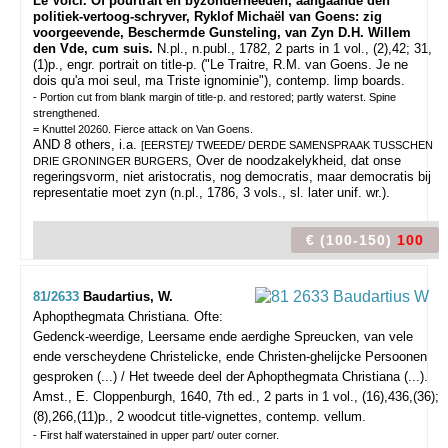
Le Voici. Of pourtrait en byzonderheeden, aangaande den
politiek-vertoog-schryver, Ryklof Michaël van Goens: zig
voorgeevende, Beschermde Gunsteling, van Zyn D.H. Willem
den Vde, cum suis.
N.pl., n.publ., 1782, 2 parts in 1 vol., (2),42; 31,
(1)p., engr. portrait on title-p. ("Le Traitre, R.M. van Goens. Je ne
dois qu'a moi seul, ma Triste ignominie"), contemp. limp boards.
- Portion cut from blank margin of title-p. and restored; partly waterst. Spine
strengthened.
= Knuttel 20260. Fierce attack on Van Goens.
AND 8 others, i.a.
[EERSTE]/ TWEEDE/ DERDE SAMENSPRAAK TUSSCHEN
, Over de noodzakelykheid, dat onse
DRIE GRONINGER BURGERS
regeringsvorm, niet aristocratis, nog democratis, maar democratis bij
representatie moet zyn (n.pl., 1786, 3 vols., sl. later unif. wr.).
€ (100-150)
100
81/2633
Baudartius, W.
Aphopthegmata Christiana. Ofte:
Gedenck-weerdige, Leersame ende aerdighe Spreucken, van vele
ende verscheydene Christelicke, ende Christen-ghelijcke Persoonen
gesproken (...) / Het tweede deel der Aphopthegmata Christiana (...).
Amst., E. Cloppenburgh, 1640, 7th ed., 2 parts in 1 vol., (16),436,(36);
(8),266,(11)p., 2 woodcut title-vignettes, contemp. vellum.
- First half waterstained in upper part/ outer corner.