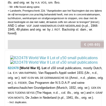
ills. and orig. wr. by
, sm. 8vo.
H.A. VOS
- Wr. trifle foxed along spine.
= Landwehr, Prentgeschenk 22d. "Aangeboden aan het Naziregiem dat ons tijdens
de vijf terreurjaren zoo prachtig behandeld heeft, met ons in concentratiekampen,
tuchthuizen, werkkampen en strafgevangenissen te stoppen, ons daar met de
dood bedreigde en dat niet naliet, dit laatste zelfs ten uitvoer te brengen" [introd.].
AND 1 other:
(n.pl., 1944-
VIJF JAAR HAKENKRUIS OVER NEDERLAND
1945, 49 plates and orig. wr. by
. Backstrip sl. dam.; wr.
J. ROT
foxed).
€ (40-60)
82/2478
[World War II]. Lot
of ±50 small publications,
mostly Dutch,
i.a.
, Van Rappard's Appèl sedert 1931 (Utr., n.d.,
E.H. VAN RAPPARD
orig. wr.);
(Amst., n.d., plates, orig.
WAT IS EN WIL DE GERMAANSCHE SS
wr.);
, Das Programm der N.S.D.A.P. und seine
G. FEDER
weltanschaulichen Grundgedanken (Munich, 1932, orig. wr.);
GEK EN
(The Hague, n.d.., col. ills., orig. wr.) and
WIJS TIJDENS SEYSS
H. GRAF
, De Joden in Nederland (n.pl., 1941, ills., orig. wr.).
VON MONTS
- Incl. duplicates.