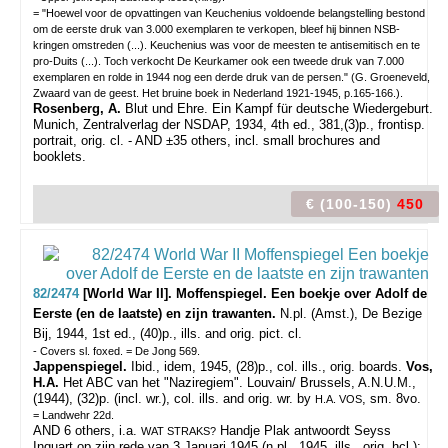
= "Hoewel voor de opvattingen van Keuchenius voldoende belangstelling bestond
om de eerste druk van 3.000 exemplaren te verkopen, bleef hij binnen NSB-
kringen omstreden (...). Keuchenius was voor de meesten te antisemitisch en te
pro-Duits (...). Toch verkocht De Keurkamer ook een tweede druk van 7.000
exemplaren en rolde in 1944 nog een derde druk van de persen." (G. Groeneveld,
Zwaard van de geest. Het bruine boek in Nederland 1921-1945, p.165-166.).
Rosenberg, A.
Blut und Ehre. Ein Kampf für deutsche Wiedergeburt.
Munich, Zentralverlag der NSDAP, 1934, 4th ed., 381,(3)p., frontisp.
portrait, orig. cl. - AND ±35 others, incl. small brochures and
booklets.
€ (100-150)
450
82/2474
[World War II]. Moffenspiegel. Een boekje over Adolf de
Eerste (en de laatste) en zijn trawanten.
N.pl. (Amst.), De Bezige
Bij, 1944, 1st ed., (40)p., ills. and orig. pict. cl.
- Covers sl. foxed. = De Jong 569.
Jappenspiegel.
Ibid., idem, 1945, (28)p., col. ills., orig. boards.
Vos,
H.A.
Het ABC van het "Naziregiem". Louvain/ Brussels, A.N.U.M.,
(1944), (32)p. (incl. wr.), col. ills. and orig. wr. by
, sm. 8vo.
H.A. VOS
= Landwehr 22d.
AND 6 others, i.a.
Handje Plak antwoordt Seyss
WAT STRAKS?
Inquart op zijn rede van 3 Januari 1945 (n.pl., 1945, ills., orig. hcl.);