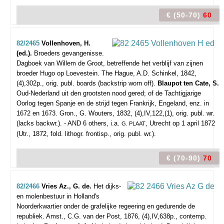
€ (50-70)
60
82/2465
Vollenhoven, H.
(ed.).
Broeders gevangenisse.
Dagboek van Willem de Groot, betreffende het verblijf van zijnen
broeder Hugo op Loevestein.
The Hague, A.D. Schinkel, 1842,
(4),302p., orig. publ. boards (backstrip worn off).
Blaupot ten Cate, S.
Oud-Nederland uit den grootsten nood gered; of de Tachtigjarige
Oorlog tegen Spanje en de strijd tegen Frankrijk, Engeland, enz. in
1672 en 1673. Gron., G. Wouters, 1832, (4),IV,122,(1), orig. publ. wr.
(lacks backwr.). - AND 6 others, i.a.
, Utrecht op 1 april 1872
G. PLAAT
(Utr., 1872, fold. lithogr. frontisp., orig. publ. wr.).
€ (70-90)
70
82/2466
Vries Az., G. de.
Het dijks-
en molenbestuur in Holland's
Noorderkwartier onder de grafelijke regeering en gedurende de
republiek.
Amst., C.G. van der Post, 1876, (4),IV,638p., contemp.