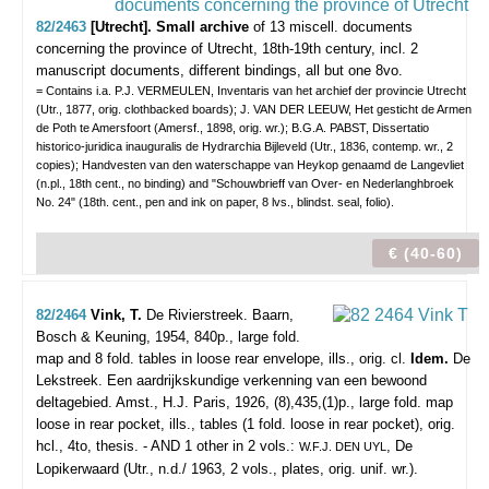
82/2463
[Utrecht]. Small archive
of 13 miscell. documents
concerning the province of Utrecht,
18th-19th century, incl. 2
manuscript documents, different bindings, all but one 8vo.
= Contains i.a. P.J. VERMEULEN, Inventaris van het archief der provincie Utrecht
(Utr., 1877, orig. clothbacked boards); J. VAN DER LEEUW, Het gesticht de Armen
de Poth te Amersfoort (Amersf., 1898, orig. wr.); B.G.A. PABST, Dissertatio
historico-juridica inauguralis de Hydrarchia Bijleveld (Utr., 1836, contemp. wr., 2
copies); Handvesten van den waterschappe van Heykop genaamd de Langevliet
(n.pl., 18th cent., no binding) and "Schouwbrieff van Over- en Nederlanghbroek
No. 24" (18th. cent., pen and ink on paper, 8 lvs., blindst. seal, folio).
€ (40-60)
82/2464
Vink, T.
De Rivierstreek.
Baarn,
Bosch & Keuning, 1954, 840p., large fold.
map and 8 fold. tables in loose rear envelope, ills., orig. cl.
Idem.
De
Lekstreek. Een aardrijkskundige verkenning van een bewoond
deltagebied. Amst., H.J. Paris, 1926, (8),435,(1)p., large fold. map
loose in rear pocket, ills., tables (1 fold. loose in rear pocket), orig.
hcl., 4to, thesis. - AND 1 other in 2 vols.:
, De
W.F.J. DEN UYL
Lopikerwaard (Utr., n.d./ 1963, 2 vols., plates, orig. unif. wr.).