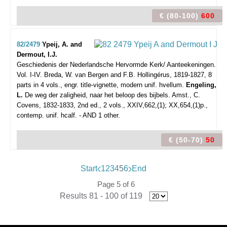
€ (80-100)
600
82/2479
Ypeij, A. and
Dermout, I.J.
Geschiedenis der Nederlandsche Hervormde Kerk/ Aanteekeningen.
Vol. I-IV.
Breda, W. van Bergen and F.B. Hollingérus, 1819-1827, 8
parts in 4 vols., engr. title-vignette, modern unif. hvellum.
Engeling,
L.
De weg der zaligheid, naar het beloop des bijbels. Amst., C.
Covens, 1832-1833, 2nd ed., 2 vols., XXIV,662,(1); XX,654,(1)p.,
contemp. unif. hcalf. - AND 1 other.
€ (50-70)
50
Start
1
2
3
4
5
6
End
Page 5 of 6
Results 81 - 100 of 119