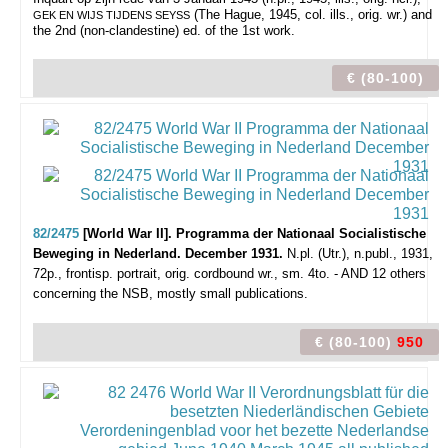
(The Hague, 1945, col. ills., orig. wr.) and
GEK EN WIJS TIJDENS SEYSS
the 2nd (non-clandestine) ed. of the 1st work.
€ (80-100)
82/2475
[World War II]. Programma der Nationaal Socialistische
Beweging in Nederland. December 1931.
N.pl. (Utr.), n.publ., 1931,
72p., frontisp. portrait, orig. cordbound wr., sm. 4to. - AND 12 others
concerning the NSB, mostly small publications.
€ (80-100)
950