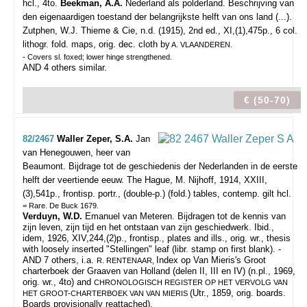
hcl., 4to.
Beekman, A.A.
Nederland als polderland. Beschrijving van
den eigenaardigen toestand der belangrijkste helft van ons land (...).
Zutphen, W.J. Thieme & Cie, n.d. (1915), 2nd ed., XI,(1),475p., 6 col.
lithogr. fold. maps, orig. dec. cloth by
A. VLAANDEREN.
- Covers sl. foxed; lower hinge strengthened.
AND 4 others similar.
€ (50-70)
82/2467
Waller Zeper, S.A.
Jan
van Henegouwen, heer van
Beaumont. Bijdrage tot de geschiedenis der Nederlanden in de eerste
helft der veertiende eeuw.
The Hague, M. Nijhoff, 1914, XXIII,
(3),541p., frontisp. portr., (double-p.) (fold.) tables, contemp. gilt hcl.
= Rare. De Buck 1679.
Verduyn, W.D.
Emanuel van Meteren. Bijdragen tot de kennis van
zijn leven, zijn tijd en het ontstaan van zijn geschiedwerk. Ibid.,
idem, 1926, XIV,244,(2)p., frontisp., plates and ills., orig. wr., thesis
with loosely inserted "Stellingen" leaf (libr. stamp on first blank). -
AND 7 others, i.a.
Index op Van Mieris's Groot
R. RENTENAAR,
charterboek der Graaven van Holland (delen II, III en IV) (n.pl., 1969,
orig. wr., 4to) and
CHRONOLOGISCH REGISTER OP HET VERVOLG VAN
(Utr., 1859, orig. boards.
HET GROOT-CHARTERBOEK VAN VAN MIERIS
Boards provisionally reattached).