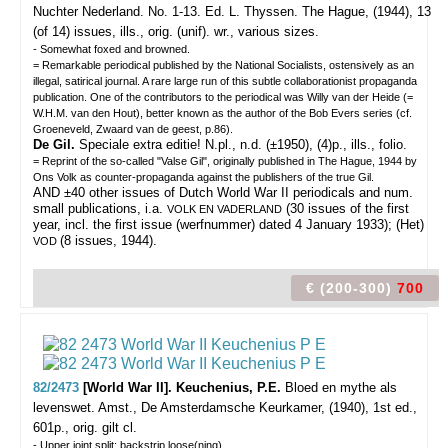
Nuchter Nederland. No. 1-13. Ed. L. Thyssen.
The Hague, (1944), 13
(of 14) issues, ills., orig. (unif). wr., various sizes.
- Somewhat foxed and browned.
= Remarkable periodical published by the National Socialists, ostensively as an
illegal, satirical journal. A rare large run of this subtle collaborationist propaganda
publication. One of the contributors to the periodical was Willy van der Heide (=
W.H.M. van den Hout), better known as the author of the Bob Evers series (cf.
Groeneveld, Zwaard van de geest, p.86).
De Gil.
Speciale extra editie! N.pl., n.d. (±1950), (4)p., ills., folio.
= Reprint of the so-called "Valse Gil", originally published in The Hague, 1944 by
Ons Volk as counter-propaganda against the publishers of the true Gil.
AND ±40 other issues of Dutch World War II periodicals and num.
small publications, i.a.
(30 issues of the first
VOLK EN VADERLAND
year, incl. the first issue (werfnummer) dated 4 January 1933); (Het)
(8 issues, 1944).
VOD
€ (200-300)
700
82/2473
[World War II]. Keuchenius, P.E.
Bloed en mythe als
levenswet.
Amst., De Amsterdamsche Keurkamer, (1940), 1st ed.,
601p., orig. gilt cl.
- Upper joint split; backstrip loose(ning).