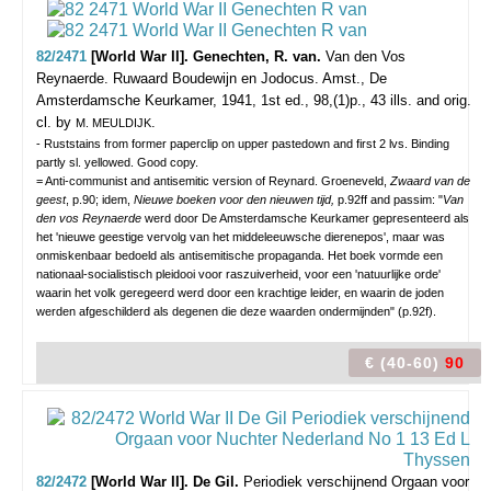
82/2471
[World War II]. Genechten, R. van.
Van den Vos
Reynaerde. Ruwaard Boudewijn en Jodocus.
Amst., De
Amsterdamsche Keurkamer, 1941, 1st ed., 98,(1)p., 43 ills. and orig.
cl. by
.
M. MEULDIJK
- Ruststains from former paperclip on upper pastedown and first 2 lvs. Binding
partly sl. yellowed. Good copy.
= Anti-communist and antisemitic version of Reynard. Groeneveld,
Zwaard van de
geest
, p.90; idem,
Nieuwe boeken voor den nieuwen tijd,
p.92ff and passim: "
Van
den vos Reynaerde
werd door De Amsterdamsche Keurkamer gepresenteerd als
het 'nieuwe geestige vervolg van het middeleeuwsche dierenepos', maar was
onmiskenbaar bedoeld als antisemitische propaganda. Het boek vormde een
nationaal-socialistisch pleidooi voor raszuiverheid, voor een 'natuurlijke orde'
waarin het volk geregeerd werd door een krachtige leider, en waarin de joden
werden afgeschilderd als degenen die deze waarden ondermijnden" (p.92f).
€ (40-60)
90
82/2472
[World War II]. De Gil.
Periodiek verschijnend Orgaan voor