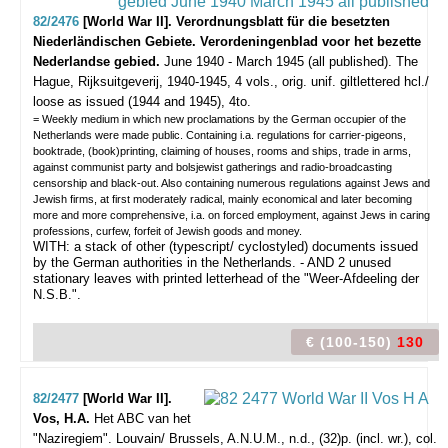
82/2476
[World War II]. Verordnungsblatt für die besetzten
Niederländischen Gebiete. Verordeningenblad voor het bezette
Nederlandse gebied.
June 1940 - March 1945 (all published).
The
Hague, Rijksuitgeverij, 1940-1945, 4 vols., orig. unif. giltlettered hcl./
loose as issued (1944 and 1945), 4to.
= Weekly medium in which new proclamations by the German occupier of the
Netherlands were made public. Containing i.a. regulations for carrier-pigeons,
booktrade, (book)printing, claiming of houses, rooms and ships, trade in arms,
against communist party and bolsjewist gatherings and radio-broadcasting
censorship and black-out. Also containing numerous regulations against Jews and
Jewish firms, at first moderately radical, mainly economical and later becoming
more and more comprehensive, i.a. on forced employment, against Jews in caring
professions, curfew, forfeit of Jewish goods and money.
WITH: a stack of other (typescript/ cyclostyled) documents issued
by the German authorities in the Netherlands. - AND 2 unused
stationary leaves with printed letterhead of the "Weer-Afdeeling der
N.S.B.".
€ (100-150)
130
82/2477
[World War II].
Vos, H.A.
Het ABC van het
"Naziregiem".
Louvain/ Brussels, A.N.U.M., n.d., (32)p. (incl. wr.), col.