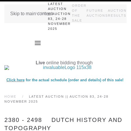
LATEST
ORDER
AUCTION
OF
FUTURE
AUCTION
Skip to main content
HOME
|| AUCTION
THE
AUCTIONS
RESULTS
83, 24-28
SALE
NOVEMBER
2025
Live
online bidding through
Click here
for the actual schedule (order and details) of this sale!
HOME
LATEST AUCTION || AUCTION 83, 24-28
NOVEMBER 2025
2380 - 2498 DUTCH HISTORY AND
TOPOGRAPHY