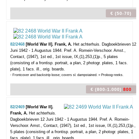
€ (50-70)
82/2468
[World War II]. Frank, A.
Het achterhuis. Dagboekbrieven 12
Juni 1942 - 1 Augustus 1944. Pref. A. Romein-Verschoor.
Amst.,
Contact, (1947), 1st ed., 1st issue, IX,(1),253,(1)p., 5 plates
(consisting of a frontisp. portrait, a plan, 2 photogr. plates, 1 facs.
plate), 1 facs. ill., orig. boards.
- Frontcover and backstrip loose; covers sl. dampstained. = Proloog-reeks.
€ (800-1.000)
800
82/2469
[World War II].
Frank, A.
Het achterhuis.
Dagboekbrieven 12 Juni 1942 - 1 Augustus 1944. Pref. A. Romein-
Verschoor.
Amst., Contact, (1947), 1st ed., 1st issue, IX,(1),253,(1)p.,
5 plates (consisting of a frontisp. portrait, a plan, 2 photogr. plates, 1
facs. plate), 1 facs. ill., orig. boards.