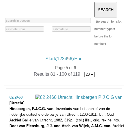
(to search for a lot
—
number: type #
before the lot
number)
Start
1
2
3
4
5
6
End
Page 5 of 6
Results 81 - 100 of 119
82/2460
[Utrecht].
Hinsbergen, P.J.C.G. van.
Inventaris van het archief van de
ridderlijke duitsche orde balije van Utrecht 1200-1811.
Utr., Oud
Archief Balije van Utrecht, 1982, 319p., (col.) ills., orig. rexine, 4to.
Dodt van Flensburg, J.J. and Asch van Wijck, A.M.C. van.
Archief