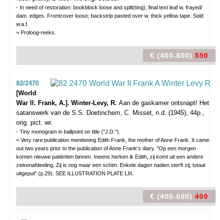
- In need of restoration: bookblock loose and split(ting); final text leaf w. frayed/
dam. edges. Frontcover loose; backstrip pasted over w. thick yellow tape. Sold
w.a.f.
= Proloog-reeks.
€ (400-600)
550
82/2470
[World
War II. Frank, A.]. Winter-Levy, R.
Aan de gaskamer ontsnapt! Het
satanswerk van de S.S.
Doetinchem, C. Misset, n.d. (1945), 44p.,
orig. pict. wr.
- Tiny monogram in ballpoint on title ("J.D.").
= Very rare publication mentioning Edith Frank, the mother of Anne Frank. It came
out two years prior to the publication of Anne Frank's diary. "Op een morgen
komen nieuwe patiënten binnen. Ineens herken ik Edith, zij komt uit een andere
ziekenafdeeling. Zij is nog maar een schim. Enkele dagen nadien sterft zij, totaal
uitgeput" (p.29). SEE ILLUSTRATION PLATE LIII.
€ (400-600)
400