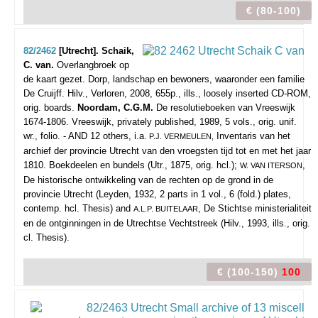
€ (80-100)
82/2462
[Utrecht]. Schaik,
C. van.
Overlangbroek op
de kaart gezet. Dorp, landschap en bewoners, waaronder een familie
De Cruijff.
Hilv., Verloren, 2008, 655p., ills., loosely inserted CD-ROM,
orig. boards.
Noordam, C.G.M.
De resolutieboeken van Vreeswijk
1674-1806. Vreeswijk, privately published, 1989, 5 vols., orig. unif.
wr., folio. - AND 12 others, i.a.
Inventaris van het
P.J. VERMEULEN,
archief der provincie Utrecht van den vroegsten tijd tot en met het jaar
1810. Boekdeelen en bundels (Utr., 1875, orig. hcl.);
,
W. VAN ITERSON
De historische ontwikkeling van de rechten op de grond in de
provincie Utrecht (Leyden, 1932, 2 parts in 1 vol., 6 (fold.) plates,
contemp. hcl. Thesis) and
, De Stichtse ministerialiteit
A.L.P. BUITELAAR
en de ontginningen in de Utrechtse Vechtstreek (Hilv., 1993, ills., orig.
cl. Thesis).
€ (100-150)
100