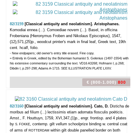
82/3159
[Classical antiquity and neolatinism]. Aristophanes.
Komodiai ennea (...). Comoediae novem (...).
Basel, in officina
Frobeniana (Hieronymus Froben and Nikolaus Episcopius), 1547,
(12),571,(25)p., woodcut printer's mark in final leaf, Greek text, 19th
cent. hcalf, folio.
- New endpapers; old owner's entry title erased. Fine copy.
= Entirely in Greek, edited by the Bohemian humanist S. Gelenius (1497-1554) with
his extensive commentary surrounding the text. VD16 A3268; Hofmann I, p.268;
Dibdin I, p.297-298; Adams A-1715. SEE ILLUSTRATION PLATE LXXV.
€ (800-1.000)
800
82/3160
[Classical antiquity and neolatinism]. Cato, D.
Disticha de
moribus ad filium (...) lectissimis etiam adornata flosculis poëticis.
Amst., F. Houttuyn, 1759, XVI,347,(1)p., engr. frontisp. and 4 plates
by
, contemp. gilt vellum schoolprize binding w. central coat
S. FOKKE
of arms of
within gilt double panelled border on both
ROTTERDAM