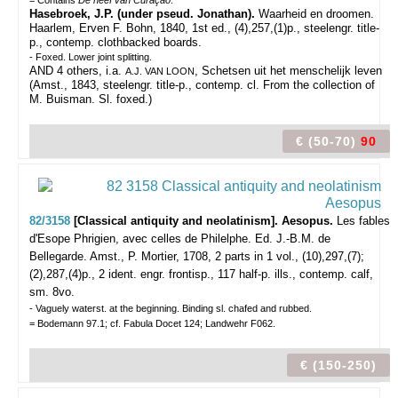
= Contains
De neef van Curaçao
.
Hasebroek, J.P. (under pseud. Jonathan).
Waarheid en droomen.
Haarlem, Erven F. Bohn, 1840, 1st ed., (4),257,(1)p., steelengr. title-
p., contemp. clothbacked boards.
- Foxed. Lower joint splitting.
AND 4 others, i.a.
, Schetsen uit het menschelijk leven
A.J. VAN LOON
(Amst., 1843, steelengr. title-p., contemp. cl. From the collection of
M. Buisman. Sl. foxed.)
€ (50-70)
90
82/3158
[Classical antiquity and neolatinism]. Aesopus.
Les fables
d'Esope Phrigien, avec celles de Philelphe. Ed. J.-B.M. de
Bellegarde.
Amst., P. Mortier, 1708, 2 parts in 1 vol., (10),297,(7);
(2),287,(4)p., 2 ident. engr. frontisp., 117 half-p. ills., contemp. calf,
sm. 8vo.
- Vaguely waterst. at the beginning. Binding sl. chafed and rubbed.
= Bodemann 97.1; cf. Fabula Docet 124; Landwehr F062.
€ (150-250)