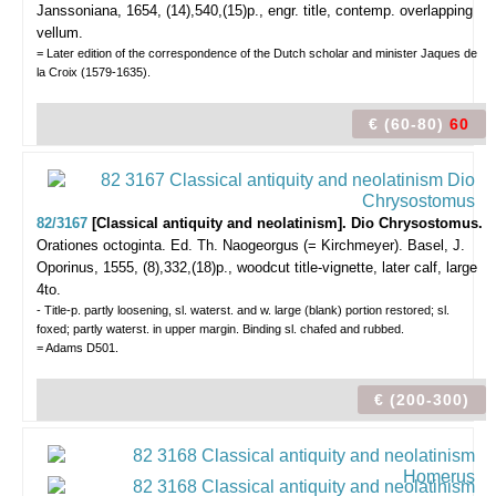
Janssoniana, 1654, (14),540,(15)p., engr. title, contemp. overlapping
vellum.
= Later edition of the correspondence of the Dutch scholar and minister Jaques de
la Croix (1579-1635).
€ (60-80)
60
82/3167
[Classical antiquity and neolatinism]. Dio Chrysostomus.
Orationes octoginta. Ed. Th. Naogeorgus (= Kirchmeyer).
Basel, J.
Oporinus, 1555, (8),332,(18)p., woodcut title-vignette, later calf, large
4to.
- Title-p. partly loosening, sl. waterst. and w. large (blank) portion restored; sl.
foxed; partly waterst. in upper margin. Binding sl. chafed and rubbed.
= Adams D501.
€ (200-300)