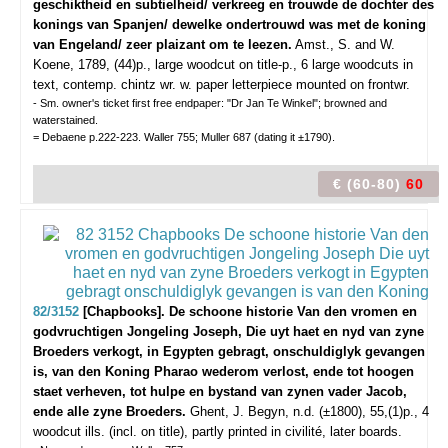
geschiktheid en subtielheid/ verkreeg en trouwde de dochter des
konings van Spanjen/ dewelke ondertrouwd was met de koning
van Engeland/ zeer plaizant om te leezen.
Amst., S. and W.
Koene, 1789, (44)p., large woodcut on title-p., 6 large woodcuts in
text, contemp. chintz wr. w. paper letterpiece mounted on frontwr.
- Sm. owner's ticket first free endpaper: "Dr Jan Te Winkel"; browned and
waterstained.
= Debaene p.222-223. Waller 755; Muller 687 (dating it ±1790).
€ (60-80)
60
82/3152
[Chapbooks]. De schoone historie Van den vromen en
godvruchtigen Jongeling Joseph, Die uyt haet en nyd van zyne
Broeders verkogt, in Egypten gebragt, onschuldiglyk gevangen
is, van den Koning Pharao wederom verlost, ende tot hoogen
staet verheven, tot hulpe en bystand van zynen vader Jacob,
ende alle zyne Broeders.
Ghent, J. Begyn, n.d. (±1800), 55,(1)p., 4
woodcut ills. (incl. on title), partly printed in civilité, later boards.