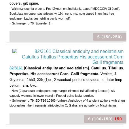
covers, gilt spine.
- With manuscript prize to Petri Zynen on 2nd blank, dated "MDCCCIV XI Junii".
Bookplate on upper pastedown; w. 19th cent. ms. note tipped in on first free
endpaper. Lacks ties; gilding partly worn off.
= Schweiger p.70; Spoelder 1.
€ (150-250)
82/3161
[Classical antiquity and neolatinism]. Catullus. Tibullus.
Propertius. His accesserunt Corn. Galli fragmenta.
Venice, J.
Gryphius, 1553, 335,(1)p., 2 woodcut printer's devices, sl. later limp
vellum, sm. 8vo.
- New (Japanese) endpapers; top margin trimmed (sl. affecting 1 textp.); sl./
vaguely waterst. in lower margin. Foot of spine lacks portion.
= Schweiger p.79; EDIT16 10363 (online). Anthology of 4 ancient authors with short
biographies; the fragments attributed to C. Gallus are actually by Maximianus.
€ (100-150)
150