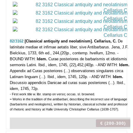
82/3162
[Classical antiquity and neolatinism]. Cellarius, C.
De
latinitate mediae et infimae aetatis liber, sive Antibarbarus.
Jena, J.F.
Bielckius, 1733, 6th ed., 244,(20)p., contemp. hvellum, 12mo. -
BOUND WITH:
Idem.
Curae posteriores de barbarismis et idiotismis
sermonis Latini. Ibid., idem, 1745, (22),452,(40)p. - AND WITH:
Idem.
Appendix ad Curas posteriores (...) observationes singulares circa
Latinam linguam (...). Ibid., idem, 1745, 120p. - AND WITH:
Idem.
Discussio appendicis Danicae ad curas suas posteriores (...). Ibid.,
idem, 1745, 72p.
- First work title w. libr. stamp on verso; occas. sl. browned.
= Works in the tradition of the
antibarbari
, describing the incorrect use of language
(barbarisms and neologisms), written by historian, classical scholar and professor
of rhetoric and history at Halle University Christopher Cellarius (1638-1707).
€ (200-300)