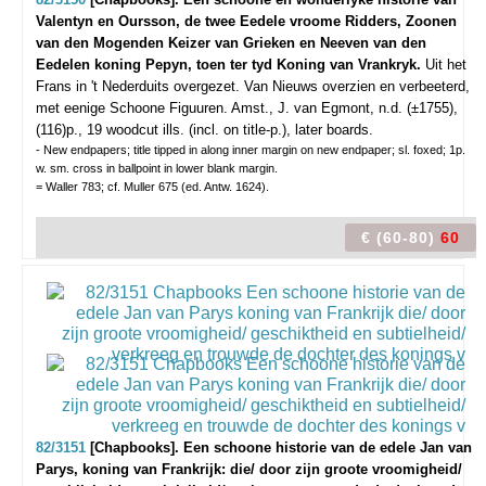
Valentyn en Oursson, de twee Eedele vroome Ridders, Zoonen
van den Mogenden Keizer van Grieken en Neeven van den
Eedelen koning Pepyn, toen ter tyd Koning van Vrankryk.
Uit het
Frans in 't Nederduits overgezet. Van Nieuws overzien en verbeeterd,
met eenige Schoone Figuuren.
Amst., J. van Egmont, n.d. (±1755),
(116)p., 19 woodcut ills. (incl. on title-p.), later boards.
- New endpapers; title tipped in along inner margin on new endpaper; sl. foxed; 1p.
w. sm. cross in ballpoint in lower blank margin.
= Waller 783; cf. Muller 675 (ed. Antw. 1624).
€ (60-80)
60
82/3151
[Chapbooks]. Een schoone historie van de edele Jan van
Parys, koning van Frankrijk: die/ door zijn groote vroomigheid/