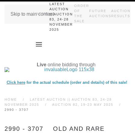
LATEST
ORDER
AUCTION
OF
FUTURE
AUCTION
Skip to main content
HOME
|| AUCTION
THE
AUCTIONS
RESULTS
83, 24-28
SALE
NOVEMBER
2025
Live
online bidding through
Click here
for the actual schedule (order and details) of this sale!
HOME
LATEST AUCTION || AUCTION 83, 24-28
NOVEMBER 2025
AUCTION 82, 19-23 MAY 2025
2990 - 3707
2990 - 3707 OLD AND RARE