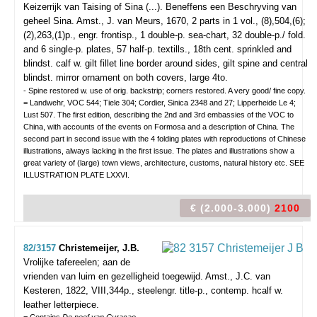
Keizerrijk van Taising of Sina (...). Beneffens een Beschryving van
geheel Sina.
Amst., J. van Meurs, 1670, 2 parts in 1 vol., (8),504,(6);
(2),263,(1)p., engr. frontisp., 1 double-p. sea-chart, 32 double-p./ fold.
and 6 single-p. plates, 57 half-p. textills., 18th cent. sprinkled and
blindst. calf w. gilt fillet line border around sides, gilt spine and central
blindst. mirror ornament on both covers, large 4to.
- Spine restored w. use of orig. backstrip; corners restored. A very good/ fine copy.
= Landwehr, VOC 544; Tiele 304; Cordier, Sinica 2348 and 27; Lipperheide Le 4;
Lust 507. The first edition, describing the 2nd and 3rd embassies of the VOC to
China, with accounts of the events on Formosa and a description of China. The
second part in second issue with the 4 folding plates with reproductions of Chinese
illustrations, always lacking in the first issue. The plates and illustrations show a
great variety of (large) town views, architecture, customs, natural history etc. SEE
ILLUSTRATION PLATE LXXVI.
€ (2.000-3.000)
2100
82/3157
Christemeijer, J.B.
Vrolijke tafereelen; aan de
vrienden van luim en gezelligheid toegewijd.
Amst., J.C. van
Kesteren, 1822, VIII,344p., steelengr. title-p., contemp. hcalf w.
leather letterpiece.