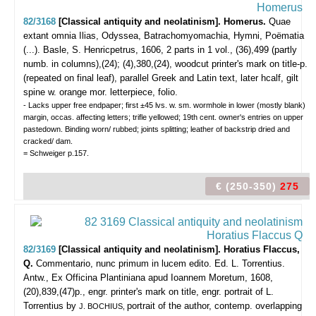
82/3168
[Classical antiquity and neolatinism]. Homerus.
Quae
extant omnia Ilias, Odyssea, Batrachomyomachia, Hymni, Poëmatia
(...).
Basle, S. Henricpetrus, 1606, 2 parts in 1 vol., (36),499 (partly
numb. in columns),(24); (4),380,(24), woodcut printer's mark on title-p.
(repeated on final leaf), parallel Greek and Latin text, later hcalf, gilt
spine w. orange mor. letterpiece, folio.
- Lacks upper free endpaper; first ±45 lvs. w. sm. wormhole in lower (mostly blank)
margin, occas. affecting letters; trifle yellowed; 19th cent. owner's entries on upper
pastedown. Binding worn/ rubbed; joints splitting; leather of backstrip dried and
cracked/ dam.
= Schweiger p.157.
€ (250-350)
275
82/3169
[Classical antiquity and neolatinism]. Horatius Flaccus,
Q.
Commentario, nunc primum in lucem edito. Ed. L. Torrentius.
Antw., Ex Officina Plantiniana apud Ioannem Moretum, 1608,
(20),839,(47)p., engr. printer's mark on title, engr. portrait of L.
Torrentius by
portrait of the author, contemp. overlapping
J. BOCHIUS,