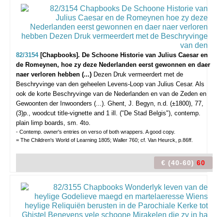
82/3154
[Chapbooks]. De Schoone Historie van Julius Caesar en
de Romeynen, hoe zy deze Nederlanden eerst gewonnen en daer
naer verloren hebben (...)
Dezen Druk vermeerdert met de
Beschryvinge van den geheelen Levens-Loop van Julius Cesar. Als
ook de korte Beschryvinge van de Nederlanden en van de Zeden en
Gewoonten der Inwoonders (...).
Ghent, J. Begyn, n.d. (±1800), 77,
(3)p., woodcut title-vignette and 1 ill. ("De Stad Belgis"), contemp.
plain limp boards, sm. 4to.
- Contemp. owner's entries on verso of both wrappers. A good copy.
= The Children's World of Learning 1805; Waller 760; cf. Van Heurck, p.86ff.
€ (40-60)
60