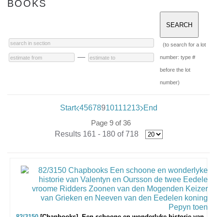
BOOKS
(to search for a lot
—
number: type #
before the lot
number)
Start
4
5
6
7
8
9
10
11
12
13
End
Page 9 of 36
Results 161 - 180 of 718
82/3150
[Chapbooks]. Een schoone en wonderlyke historie van