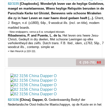
82/3155
[Chapbooks]. Wonderlyk leven van de heylige Godelieve,
maegd en martelaeresse, Wiens heylige Reliquiën berusten in de
Parochiale Kerke tot Ghistel, Benevens vele schoone Mirakelen
die zy in haer Leven en naer haere dood gedaen heeft (...).
Ghent,
J. Begyn, n.d. (±1800), 64p., 9 woodcut ills. (incl. on title), modern
marbled boards.
- New endpapers; verso p.6 w. smudged inkstain.
Ribadeneira, P. and Puente, L. de la.
Het leven ons heere Jesu-
Christi, Gedeylt in dry deelen, Met schoone Leeringen op elke
verholentheyd des zelfs. Dutch trans. F.B. Ibid., idem, ±1763, 56p., 7
woodcut ills., contemp. simple wr.
= Van Heurck p.110-111.
€ (50-70)
60
82/3156
[China]. Dapper, O.
Gedenkwaerdig Bedryf der
Nederlandsche Oost-Indische Maetschappye, op de Kuste en in het