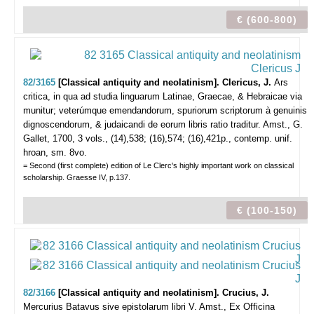
€ (600-800)
82/3165
[Classical antiquity and neolatinism]. Clericus, J.
Ars
critica, in qua ad studia linguarum Latinae, Graecae, & Hebraicae via
munitur; veterúmque emendandorum, spuriorum scriptorum à genuinis
dignoscendorum, & judaicandi de eorum libris ratio traditur.
Amst., G.
Gallet, 1700, 3 vols., (14),538; (16),574; (16),421p., contemp. unif.
hroan, sm. 8vo.
= Second (first complete) edition of Le Clerc's highly important work on classical
scholarship. Graesse IV, p.137.
€ (100-150)
82/3166
[Classical antiquity and neolatinism]. Crucius, J.
Mercurius Batavus sive epistolarum libri V.
Amst., Ex Officina