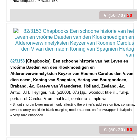
- New endpapers. = Waller 757.
€ (50-70)
50
82/3153
[Chapbooks]. Een schoone historie van het Leven en
vroóme Daeden van den Kloekmoedigen en
Alderonverwinnelyksten Keyzer van Roomen Carolus den V.van
dien naem, Koning van Spagnien, Hertog van Bourgondoen,
Braband, &c. Graeve van Vlaenderen, Holland, Zeeland, &c.
Antw., J.H. Heyliger, n.d. (±1800), 87,(1)p., woodcut title ill., full-p.
portrait of Carolus V on final leaf, contemp. simple wr.
- Sl. cut short in lower margin, only affecting the printer's address on title; contemp.
owner's entry on title in blank margins; modern annot. on frontwrapper in ballpoint.
= Very rare chapbook.
€ (50-70)
50