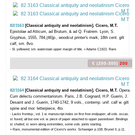
82/3163
[Classical antiquity and neolatinism]. Cicero, M.T.
Epistolae ad Atticum, ad Brutum, & ad Q. Fratrem.
Lyon, S.
Gryphius, 1555, 784,(46)p., woodcut printer's mark, 18th cent. gilt
calf, sm. 8vo.
- Sl. yellowed; sm. waterstain upper margin of title. = Adams C1922. Rare.
€ (200-300)
200
82/3164
[Classical antiquity and neolatinism]. Cicero, M.T.
Opera.
Cum delectu commentariorum.
Paris, J.B. Coignard, H.P. Guerin, J.
Desaint and J. Guerin, 1740-1742, 9 vols., contemp. unif. calf w. gilt
spine and mor. letterpiece, 4to.
- Lacks frontisp.; vol. 1 w. manuscript index on first free endpaper; all vols. occas.
sl. foxed; all but one vol. w. piece of paper attached to upper pastedown. Bindings
sl. chafed; sl. worn along extremities; some vols. joints starting.
= Rare, monumental edition of Cicero's works. Schweiger p.108; Brunet II, p.11.