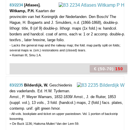
83/2234
[Atlases].
Witkamp, P.H.
Kaarten der
provinciën van het Koningrijk der Nederlanden.
Den Bosch/ The
Hague, H. Bogaerts and J. Smulders, n.d. (1866-1868), double-p.
lithogr. title, 8 (of 9) double-p. lithogr. maps (1x fold.) w. handcol.
borders and handcol. coat of arms, each w. 1 or 2 accomp. double-p.
textlvs., later hrexine, large folio.
- Lacks the general map and the railway map; the fold. map partly split on folds;
several maps w. (sm.) restorations and (closed) tears.
= Koeman III, Smu 1 A.
€ (50-70)
150
83/2235
Bilderdijk, W.
Geschiedenis
des vaderlands. Ed. H.W. Tydeman.
Amst., P. Meyer Warnars, 1832-1839/ Amst., J. de Ruiter, 1853
(suppl. vol.), 13 vols., 3 fold. (handcol.) maps, 2 (fold.) facs. plates,
contemp. unif. gilt green hmor.
- All vols. bookplate and ticket on upper pastedown. Vol. 1 portion of backstrip
loosening.
= De Buck 1136; Haitsma Mulier/ Van der Lem 59.