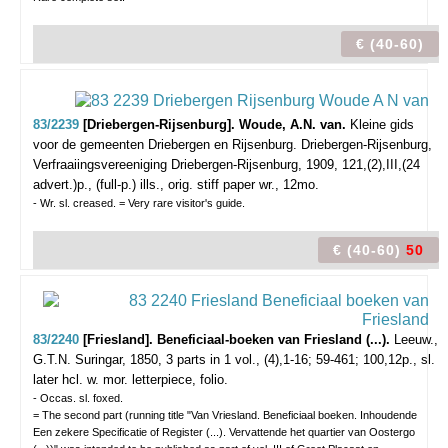
€ (40-60)
83/2239
[Driebergen-Rijsenburg]. Woude, A.N. van.
Kleine gids
voor de gemeenten Driebergen en Rijsenburg.
Driebergen-Rijsenburg,
Verfraaiingsvereeniging Driebergen-Rijsenburg, 1909, 121,(2),III,(24
advert.)p., (full-p.) ills., orig. stiff paper wr., 12mo.
- Wr. sl. creased. = Very rare visitor's guide.
€ (40-60)
50
83/2240
[Friesland]. Beneficiaal-boeken van Friesland (...).
Leeuw.,
G.T.N. Suringar, 1850, 3 parts in 1 vol., (4),1-16; 59-461; 100,12p., sl.
later hcl. w. mor. letterpiece, folio.
- Occas. sl. foxed.
= The second part (running title "Van Vriesland. Beneficiaal boeken. Inhoudende
Een zekere Specificatie of Register (...). Vervattende het quartier van Oostergo