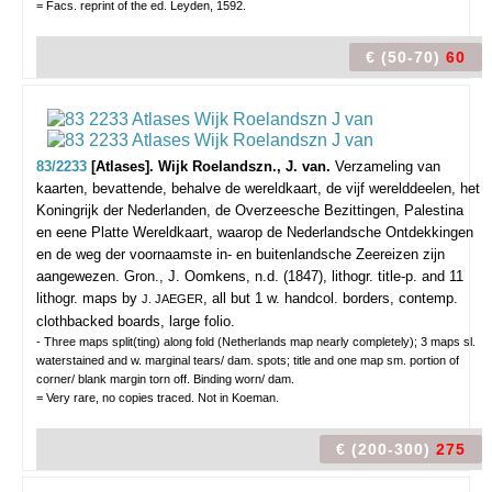
= Facs. reprint of the ed. Leyden, 1592.
€ (50-70)
60
83/2233
[Atlases]. Wijk Roelandszn., J. van.
Verzameling van
kaarten, bevattende, behalve de wereldkaart, de vijf werelddeelen, het
Koningrijk der Nederlanden, de Overzeesche Bezittingen, Palestina
en eene Platte Wereldkaart, waarop de Nederlandsche Ontdekkingen
en de weg der voornaamste in- en buitenlandsche Zeereizen zijn
aangewezen.
Gron., J. Oomkens, n.d. (1847), lithogr. title-p. and 11
lithogr. maps by
, all but 1 w. handcol. borders, contemp.
J. JAEGER
clothbacked boards, large folio.
- Three maps split(ting) along fold (Netherlands map nearly completely); 3 maps sl.
waterstained and w. marginal tears/ dam. spots; title and one map sm. portion of
corner/ blank margin torn off. Binding worn/ dam.
= Very rare, no copies traced. Not in Koeman.
€ (200-300)
275