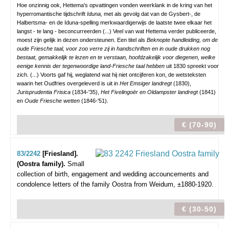
Hoe onzinnig ook, Hettema's opvattingen vonden weerklank in de kring van het
hyperromantische tijdschrift
Iduna,
met als gevolg dat van de Gysbert-, de
Halbertsma- en de Iduna-spelling merkwaardigerwijs de laatste twee elkaar het
langst - te lang - beconcurreerden (...) Veel van wat Hettema verder publiceerde,
moest zijn gelijk in dezen ondersteunen. Een titel als
Beknopte handleiding, om de
oude Friesche taal, voor zoo verre zij in handschriften en in oude drukken nog
bestaat, gemakkelijk te lezen en te verstaan, hoofdzakelijk voor diegenen, welke
eenige kennis der tegenwoordige land-Friesche taal hebben
uit 1830 spreekt voor
zich. (...) Voorts gaf hij, weglatend wat hij niet ontcijferen kon, de wetsteksten
waarin het Oudfries overgeleverd is uit in
Het Emsiger landregt
(1830),
Jurisprudentia Frisica
(1834-'35),
Het Fivelingoër en Oldampster landregt
(1841)
en
Oude Friesche wetten
(1846-'51).
€ (70-90)
83/2242
[Friesland].
(Oostra family).
Small
collection of birth, engagement and wedding accouncements and
condolence letters of the family Oostra from Weidum,
±1880-1920.
€ (30-50)