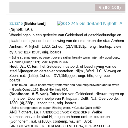
€ (80-100)
83/2245
[Gelderland].
(Nijhoff, I.A.).
Wandelingen in een gedeelte van Gelderland of geschiedkundige en
plaatsbeschrijvende beschouwing van de omstreken der stad Arnhem.
Arnhem, P. Nijhoff, 1820, 1st ed., (2),VIII,151p., engr. frontisp. view
by
, orig. boards.
A. SCHELFHOUT
- Spine strengthened w. paper; covers rather heavily worn. Internally good copy.
= Gouda Quint p.112f; Bodel Nijenhuis 766.
Hoet, Jz., C. ten.
Het Geldersch lustoord, of beschrijving van de
stad Nijmegen en derzelver omstreken. Nijm., Wed. J.C. Vieweg en
Zoon, n.d. (1825), 1st ed., XVI,158,(2)p., engr. title, orig. publ.
boards.
- Trifle foxed. Lacks backcover; frontcover and backstrip browned and sl. worn.
= Gouda Quint p.188; Bodel Nijenhuis 654.
(Noothoorn, A.E. van).
Tafereelen van Gelderland. Nieuwe togten op
mijn stoel. Door een neefje van Klikspaan. Delft, N.J. Overvoorde,
1850, (4),228p., lithogr. title, orig. boards.
- Spine strengthened w. paper. Binding worn. = Gouda Quint p.559.
AND 7 others, i.a.
, Welke
HANDBOEKJE VOOR REIZIGERS
vermaakshalve de stad Nijmegen en haren omtrek bezoeken
(Gorinchem, n.d. (±1830), contemp. wr., sm. 8vo);
LANDBOUWKOLONIE NEDERLANDSCH METTRAY, OP RIJSSELT BIJ