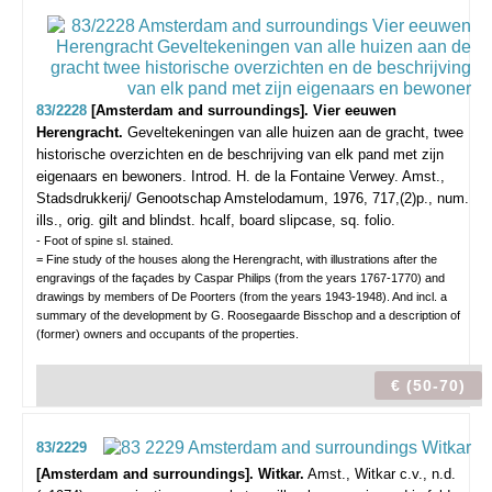
83/2228
[Amsterdam and surroundings]. Vier eeuwen
Herengracht.
Geveltekeningen van alle huizen aan de gracht, twee
historische overzichten en de beschrijving van elk pand met zijn
eigenaars en bewoners. Introd. H. de la Fontaine Verwey.
Amst.,
Stadsdrukkerij/ Genootschap Amstelodamum, 1976, 717,(2)p., num.
ills., orig. gilt and blindst. hcalf, board slipcase, sq. folio.
- Foot of spine sl. stained.
= Fine study of the houses along the Herengracht, with illustrations after the
engravings of the façades by Caspar Philips (from the years 1767-1770) and
drawings by members of De Poorters (from the years 1943-1948). And incl. a
summary of the development by G. Roosegaarde Bisschop and a description of
(former) owners and occupants of the properties.
€ (50-70)
83/2229
[Amsterdam and surroundings]. Witkar.
Amst., Witkar c.v., n.d.