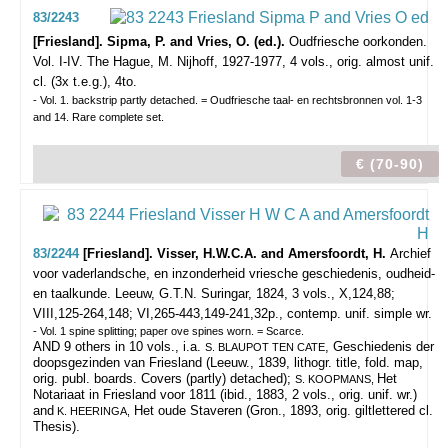
83/2243
[Friesland]. Sipma, P. and Vries, O. (ed.).
Oudfriesche oorkonden.
Vol. I-IV.
The Hague, M. Nijhoff, 1927-1977, 4 vols., orig. almost unif.
cl. (3x t.e.g.), 4to.
- Vol. 1. backstrip partly detached. = Oudfriesche taal- en rechtsbronnen vol. 1-3
and 14. Rare complete set.
€ (70-90)
83/2244
[Friesland]. Visser, H.W.C.A. and Amersfoordt, H.
Archief
voor vaderlandsche, en inzonderheid vriesche geschiedenis, oudheid-
en taalkunde.
Leeuw, G.T.N. Suringar, 1824, 3 vols., X,124,88;
VIII,125-264,148; VI,265-443,149-241,32p., contemp. unif. simple wr.
- Vol. 1 spine splitting; paper ove spines worn. = Scarce.
AND 9 others in 10 vols., i.a.
, Geschiedenis der
S. BLAUPOT TEN CATE
doopsgezinden van Friesland (Leeuw., 1839, lithogr. title, fold. map,
orig. publ. boards. Covers (partly) detached);
Het
S. KOOPMANS,
Notariaat in Friesland voor 1811 (ibid., 1883, 2 vols., orig. unif. wr.)
and
Het oude Staveren (Gron., 1893, orig. giltlettered cl.
K. HEERINGA,
Thesis).