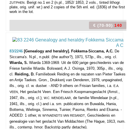
. Berigt no.1 en 2 (n.pl., 1852/ 1853, 2 vols., tinted lithogr.
ZUTPHEN
plate, orig. unif. wr.) and 2 copies of the 5th enl. ed. (1836) of the first
work in the lot.
€ (70-90)
140
83/2246
[Genealogy and heraldry]. Fokkema-Siccama, A.C.
De
Siccama's.
N.pl., n.publ. (the author?), 1971, 573p., ills., orig. cl.
Wiarda, S.
Wiarda 1369-1969. Uit de 600 jarige geschiedenis van de
Friese familie Wiarda. Bolsward, A.J. Osinga, 1970, 305p., ills., orig.
cl.
Reiding, D.
Familieboek Reiding en de nazaten van Pieter Taekes
en Antje Taekes. Gron., Drukkerij van Denderen, 1979, unpaginated,
ills., orig. cl. w. dustwr. - AND 9 others on Frisian families, i.a.
E.A.
, Het geslacht Veen. Een Friesch Koopmansgeslacht (Amst.,
VEEN
1947, ills., orig. cl.);
, de familie Wendelaar (n.pl.,
W.C. WENDELAAR
1941, ills., orig. cl.) and i.a. sm. publications on Buwalda, Hania,
Bottema, Wielinga, Sinnema, Tuinier, Pasma, Rienks and Ekama. -
ADDED: 1 other,
, Geschiedenis en
W. WYNAENDTS VAN RESANDT
genealogie van het geslacht Van Middachten (The Hague, 1913, num.
ills., contemp. hmor. Backstrip partly detache).