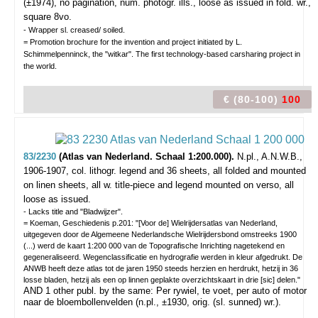
(±1974), no pagination, num. photogr. ills., loose as issued in fold. wr.,
square 8vo.
- Wrapper sl. creased/ soiled.
= Promotion brochure for the invention and project initiated by L.
Schimmelpenninck, the "witkar". The first technology-based carsharing project in
the world.
€ (80-100)
100
83/2230
(Atlas van Nederland. Schaal 1:200.000).
N.pl., A.N.W.B.,
1906-1907, col. lithogr. legend and 36 sheets, all folded and mounted
on linen sheets, all w. title-piece and legend mounted on verso, all
loose as issued.
- Lacks title and "Bladwijzer".
= Koeman, Geschiedenis p.201: "[Voor de] Wielrijdersatlas van Nederland,
uitgegeven door de Algemeene Nederlandsche Wielrijdersbond omstreeks 1900
(...) werd de kaart 1:200 000 van de Topografische Inrichting nagetekend en
gegeneraliseerd. Wegenclassificatie en hydrografie werden in kleur afgedrukt. De
ANWB heeft deze atlas tot de jaren 1950 steeds herzien en herdrukt, hetzij in 36
losse bladen, hetzij als een op linnen geplakte overzichtskaart in drie [sic] delen."
AND 1 other publ. by the same: Per rywiel, te voet, per auto of motor
naar de bloembollenvelden (n.pl., ±1930, orig. (sl. sunned) wr.).