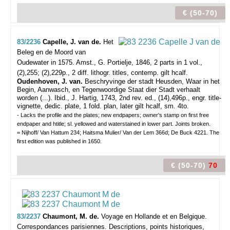
€ (50-70)
83/2236
Capelle, J. van de.
Het
Beleg en de Moord van
Oudewater in 1575.
Amst., G. Portielje, 1846, 2 parts in 1 vol.,
(2),255; (2),229p., 2 diff. lithogr. titles, contemp. gilt hcalf.
Oudenhoven, J. van.
Beschryvinge der stadt Heusden, Waar in het
Begin, Aanwasch, en Tegenwoordige Staat dier Stadt verhaalt
worden (...). Ibid., J. Hartig, 1743, 2nd rev. ed., (14),496p., engr. title-
vignette, dedic. plate, 1 fold. plan, later gilt hcalf, sm. 4to.
- Lacks the profile and the plates; new endpapers; owner's stamp on first free
endpaper and htitle; sl. yellowed and waterstained in lower part. Joints broken.
= Nijhoff/ Van Hattum 234; Haitsma Mulier/ Van der Lem 366d; De Buck 4221. The
first edition was published in 1650.
€ (50-70)
70
83/2237
Chaumont, M. de.
Voyage en Hollande et en Belgique.
Correspondances parisiennes. Descriptions, points historiques,