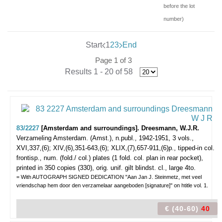
before the lot
number)
Start
1
2
3
End
Page 1 of 3
Results 1 - 20 of 58
83/2227
[Amsterdam and surroundings]. Dreesmann, W.J.R.
Verzameling Amsterdam.
(Amst.), n.publ., 1942-1951, 3 vols.,
XVI,337,(6); XIV,(6),351-643,(6); XLIX,(7),657-911,(6)p., tipped-in col.
frontisp., num. (fold./ col.) plates (1 fold. col. plan in rear pocket),
printed in 350 copies (330), orig. unif. gilt blindst. cl., large 4to.
= With AUTOGRAPH SIGNED DEDICATION "Aan Jan J. Steinmetz, met veel
vriendschap hem door den verzamelaar aangeboden [signature]" on htitle vol. 1.
€ (40-60)
40