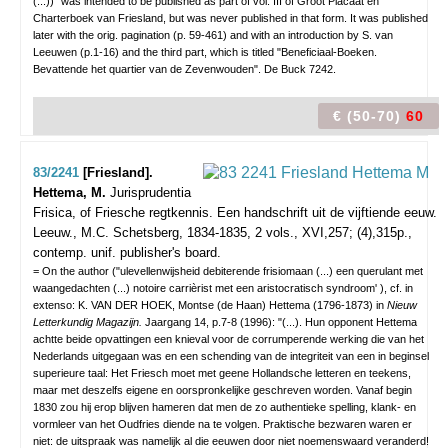
(...))" was intended to be published as part of vol. III of Groot Placaat en
Charterboek van Friesland, but was never published in that form. It was published
later with the orig. pagination (p. 59-461) and with an introduction by S. van
Leeuwen (p.1-16) and the third part, which is titled "Beneficiaal-Boeken.
Bevattende het quartier van de Zevenwouden". De Buck 7242.
€ (50-70)
60
83/2241
[Friesland].
Hettema, M.
Jurisprudentia
Frisica, of Friesche regtkennis. Een handschrift uit de vijftiende eeuw.
Leeuw., M.C. Schetsberg, 1834-1835, 2 vols., XVI,257; (4),315p.,
contemp. unif. publisher's board.
= On the author ("ulevellenwijsheid debiterende frisiomaan (...) een querulant met
waangedachten (...) notoire carrièrist met een aristocratisch syndroom' ), cf. in
extenso: K. VAN DER HOEK, Montse (de Haan) Hettema (1796-1873) in
Nieuw
Letterkundig Magazijn.
Jaargang 14, p.7-8 (1996): "(...). Hun opponent Hettema
achtte beide opvattingen een knieval voor de corrumperende werking die van het
Nederlands uitgegaan was en een schending van de integriteit van een in beginsel
superieure taal: Het Friesch moet met geene Hollandsche letteren en teekens,
maar met deszelfs eigene en oorspronkelijke geschreven worden. Vanaf begin
1830 zou hij erop blijven hameren dat men de zo authentieke spelling, klank- en
vormleer van het Oudfries diende na te volgen. Praktische bezwaren waren er
niet: de uitspraak was namelijk al die eeuwen door niet noemenswaard veranderd!