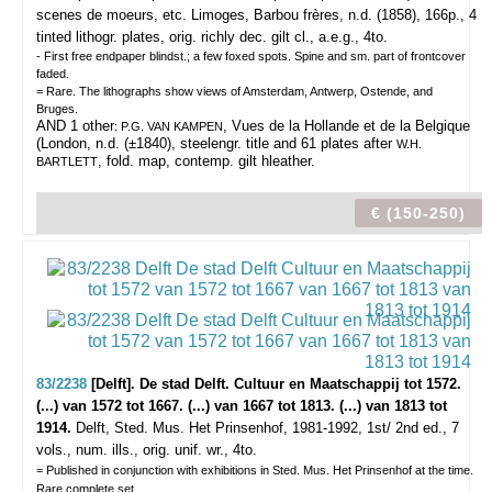
scenes de moeurs, etc.
Limoges, Barbou frères, n.d. (1858), 166p., 4
tinted lithogr. plates, orig. richly dec. gilt cl., a.e.g., 4to.
- First free endpaper blindst.; a few foxed spots. Spine and sm. part of frontcover
faded.
= Rare. The lithographs show views of Amsterdam, Antwerp, Ostende, and
Bruges.
AND 1 other
, Vues de la Hollande et de la Belgique
: P.G. VAN KAMPEN
(London, n.d. (±1840), steelengr. title and 61 plates after
W.H.
, fold. map, contemp. gilt hleather.
BARTLETT
€ (150-250)
83/2238
[Delft]. De stad Delft. Cultuur en Maatschappij tot 1572.
(...) van 1572 tot 1667. (...) van 1667 tot 1813. (...) van 1813 tot
1914.
Delft, Sted. Mus. Het Prinsenhof, 1981-1992, 1st/ 2nd ed., 7
vols., num. ills., orig. unif. wr., 4to.
= Published in conjunction with exhibitions in Sted. Mus. Het Prinsenhof at the time.
Rare complete set.