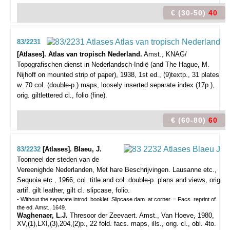
€ (30-50)
40
83/2231
[Atlases]. Atlas van tropisch Nederland.
Amst., KNAG/
Topografischen dienst in Nederlandsch-Indië (and The Hague, M.
Nijhoff on mounted strip of paper), 1938, 1st ed., (9)textp., 31 plates
w. 70 col. (double-p.) maps, loosely inserted separate index (17p.),
orig. giltlettered cl., folio (fine).
€ (60-80)
60
83/2232
[Atlases]. Blaeu, J.
Toonneel der steden van de
Vereenighde Nederlanden, Met hare Beschrijvingen.
Lausanne etc.,
Sequoia etc., 1966, col. title and col. double-p. plans and views, orig.
artif. gilt leather, gilt cl. slipcase, folio.
- Without the separate introd. booklet. Slipcase dam. at corner. = Facs. reprint of
the ed. Amst., 1649.
Waghenaer, L.J.
Thresoor der Zeevaert. Amst., Van Hoeve, 1980,
XV,(1),LXI,(3),204,(2)p., 22 fold. facs. maps, ills., orig. cl., obl. 4to.